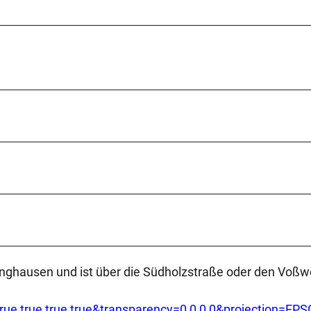
nghausen und ist über die Südholzstraße oder den Voßw
ty=true,true,true,true&transparency=0,0,0,0&projection