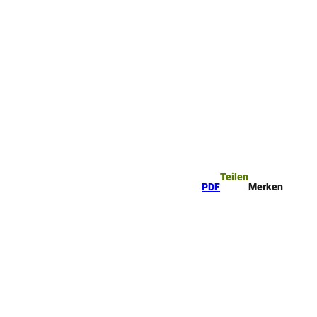
ttel
che
Teilen
PDF
Merken