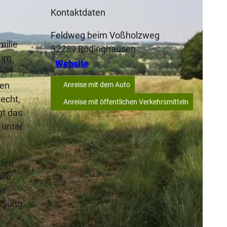
Kontaktdaten
Feldweg beim Voßholzweg
milie
32289
Rödinghausen
 im
Website
den
Anreise mit dem Auto
Recht,
Anreise mit öffentlichen Verkehrsmitteln
gt das
 unter
efen
are
is
edlung.