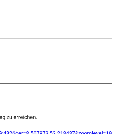
eg zu erreichen.
=EPSG:4326¢er=8.507873,52.218437&zoomlevel=19