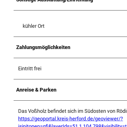
kühler Ort
Zahlungsmöglichkeiten
Eintritt frei
Anreise & Parken
Das Voßholz befindet sich im Südosten von Rödi
https://geoportal.kreis-herford.de/geoviewer/?
isinitopen=gfi&layerIds=51,1,104,798&visibili