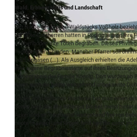
Wald, Erbbegräbnis und Landschaft
Der Name des großen Waldstücks Voßholz bezieht si
Voß. Die Gutsherren hatten in Rödinghausen ihre 
Kirchenboden ihre Toten begraben. Dieses Privileg
hygienischen Gründen. Mancher Pfarrer soll ohnm
Leichengasen (...). Als Ausgleich erhielten die Ad
eine eigene Begräbnisstätte auf ihren Besitzunge
Erbbegräbnis der Familie Koenig. Dort wurden ab 
ihnen auch die heute weitgehend unbekannte Dich
An der nord-östlichen Waldecke hat man einen der
Senke liegt das alte Rittergut Böckel, meist hinter
Ackerland an – zunächst weitgehend frei von Beba
heute in einer Hand liegen, fehlt hier die sonst 