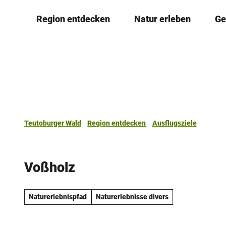
Z
Region entdecken
Natur erleben
Ge
u
m
I
n
h
a
l
t
Teutoburger Wald
Region entdecken
Ausflugsziele
Voßholz
Naturerlebnispfad
Naturerlebnisse divers