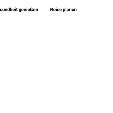
sundheit genießen
Reise planen
T
Merkze
Su
e
i
l
e
n