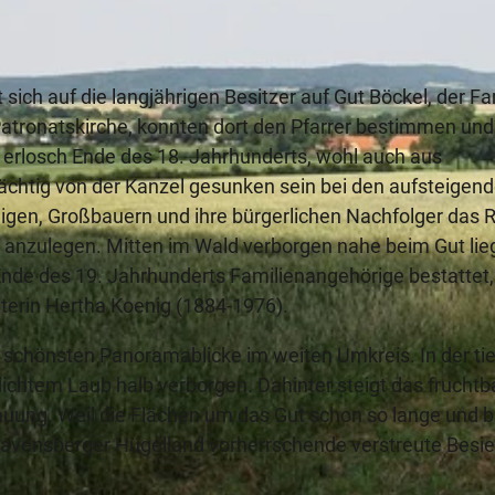
ch auf die langjährigen Besitzer auf Gut Böckel, der Fa
Patronatskirche, konnten dort den Pfarrer bestimmen und
 erlosch Ende des 18. Jahrhunderts, wohl auch aus
ächtig von der Kanzel gesunken sein bei den aufsteigen
eligen, Großbauern und ihre bürgerlichen Nachfolger das 
n anzulegen. Mitten im Wald verborgen nahe beim Gut lie
Ende des 19. Jahrhunderts Familienangehörige bestattet,
terin Hertha Koenig (1884-1976).
 schönsten Panoramablicke im weiten Umkreis. In der ti
 dichtem Laub halb verborgen. Dahinter steigt das fruchtb
uung. Weil die Flächen um das Gut schon so lange und b
im Ravensberger Hügelland vorherrschende verstreute Besi