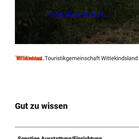
Weitere Infos:
www.fahr-im-kreis.de
© Biologische Station Ravensberg im Kreis Herford e.V. |
CC-BY-SA
© Biologische Station Ravensberg im Kreis Herford e.V. |
CC-BY-SA
Touristikgemeinschaft Wittekindsland 
Gut zu wissen
Sonstige Ausstattung/Einrichtung