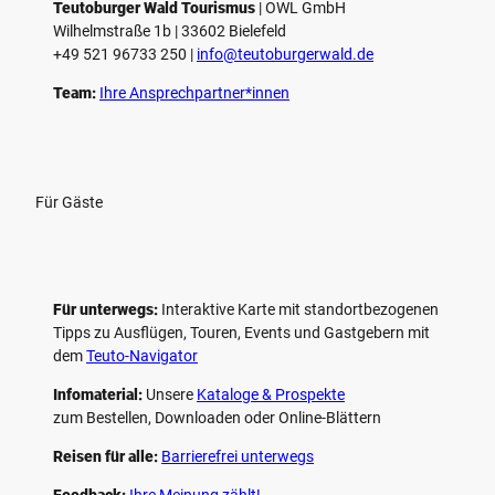
e
Teutoburger Wald Tourismus
| ­OWL GmbH
Wilhelmstraße 1b | ­33602 Bielefeld
n
+49 521 96733 250 |
­info@teutoburgerwald.de
Team:
Ihre Ansprechpartner*innen
Für Gäste
Für unterwegs:
Interaktive Karte mit standort­bezogenen
Tipps zu Ausflügen, Touren, Events und Gastgebern mit
dem
Teuto-Navigator
Infomaterial:
Unsere
Kataloge & Prospekte
zum Bestellen, Downloaden oder Online-Blättern
Reisen für alle:
Barrierefrei unterwegs
Feedback:
Ihre Meinung zählt!