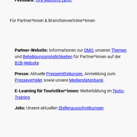
Für Partner*innen & Branchenvertreter*innen
Partner-Website:
Informationen zur
DMO
, unseren ­
Themen
und
Beteiligungs­möglichkeiten
für Partner*innen auf der
B2B-Website
Presse:
Aktuelle
Pressemitteilungen
, Anmeldung zum
Presseverteiler
sowie unsere
Mediendatenbank
E-Learning für Touristiker*innen:
Weiterbildung im
Teuto-
Training
Jobs:
Unsere aktuellen
Stellenausschreibungen
F
P
Y
I