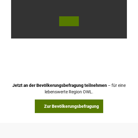
V
i
d
e
o
Jetzt an der Bevölkerungsbefragung teilnehmen
– für eine
a
© Teutoburger Wald Tourismus / P. Gawandtka
© T. Goedeck
lebenswerte Region OWL.
b
s
Zur Bevölkerungsbefragung
p
i
e
l