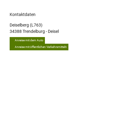
Kontaktdaten
Deiselberg (L763)
34388
Trendelburg
- Deisel
Anreise mit dem Auto
Anreise mit öffentlichen Verkehrsmitteln