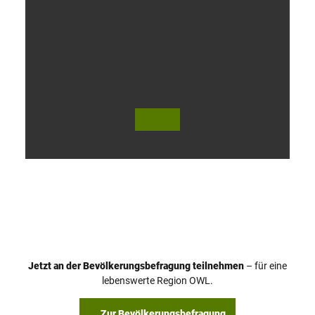
V
i
d
e
o
Jetzt an der Bevölkerungsbefragung teilnehmen
– für eine
a
© Teutoburger Wald Tourismus / P. Gawandtka
© T. Goedeck
lebenswerte Region OWL.
b
s
Zur Bevölkerungsbefragung