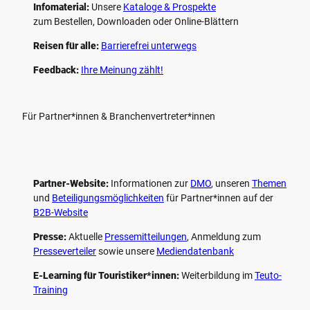
Infomaterial:
Unsere
Kataloge & Prospekte
zum Bestellen, Downloaden oder Online-Blättern
Reisen für alle:
Barrierefrei unterwegs
Feedback:
Ihre Meinung zählt!
Für Partner*innen & Branchenvertreter*innen
Partner-Website:
Informationen zur
DMO
, unseren ­
Themen
und
Beteiligungs­möglichkeiten
für Partner*innen auf der
B2B-Website
Presse:
Aktuelle
Pressemitteilungen
, Anmeldung zum
Presseverteiler
sowie unsere
Mediendatenbank
E-Learning für Touristiker*innen:
Weiterbildung im
Teuto-
Training