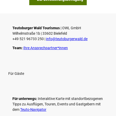
p
i
e
l
e
Teutoburger Wald Tourismus
| ­OWL GmbH
Wilhelmstraße 1b | ­33602 Bielefeld
n
+49 521 96733 250 |
­info@teutoburgerwald.de
Team:
Ihre Ansprechpartner*innen
Für Gäste
Für unterwegs:
Interaktive Karte mit standort­bezogenen
Tipps zu Ausflügen, Touren, Events und Gastgebern mit
dem
Teuto-Navigator