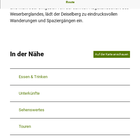
Wanderparkplatz an der Landstraße zwischen Trendelburg
Route
i
und Manrode. Umgeben von der sanften Hügellandschaft des
l
Weserberglandes, lädt der Deiselberg zu eindrucksvollen
d
Wanderungen und Spaziergängen ein.
P
a
r
k
p
In der Nähe
Auf der Karte anschauen
l
a
t
Essen & Trinken
z
.
j
Unterkünfte
p
g
Sehenswertes
Touren