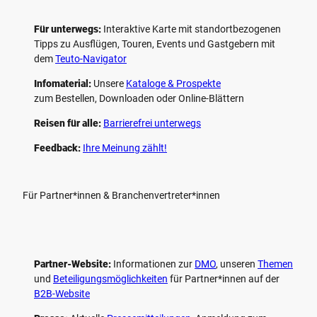
Für unterwegs:
Interaktive Karte mit standort­bezogenen
Tipps zu Ausflügen, Touren, Events und Gastgebern mit
dem
Teuto-Navigator
Infomaterial:
Unsere
Kataloge & Prospekte
zum Bestellen, Downloaden oder Online-Blättern
Reisen für alle:
Barrierefrei unterwegs
Feedback:
Ihre Meinung zählt!
Für Partner*innen & Branchenvertreter*innen
Partner-Website:
Informationen zur
DMO
, unseren ­
Themen
und
Beteiligungs­möglichkeiten
für Partner*innen auf der
B2B-Website