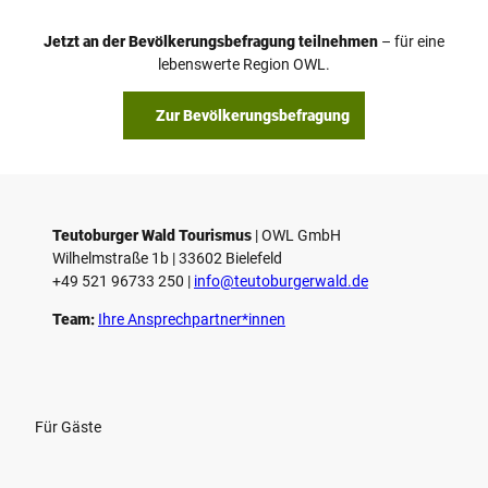
e
o
Jetzt an der Bevölkerungsbefragung teilnehmen
– für eine
a
© Teutoburger Wald Tourismus / P. Gawandtka
© T. Goedeck
lebenswerte Region OWL.
b
s
Zur Bevölkerungsbefragung
p
i
e
l
e
Teutoburger Wald Tourismus
| ­OWL GmbH
Wilhelmstraße 1b | ­33602 Bielefeld
n
+49 521 96733 250 |
­info@teutoburgerwald.de
Team:
Ihre Ansprechpartner*innen
Für Gäste