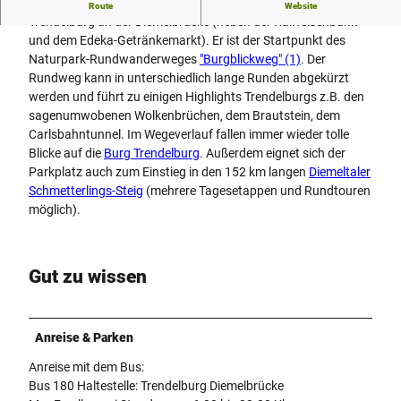
Der Wanderparkplatz "Diemelbrücke" liegt mitten in
Route
Website
i
Trendelburg an der Diemelbrücke (neben der Raiffeisenbank
l
und dem Edeka-Getränkemarkt). Er ist der Startpunkt des
d
Naturpark-Rundwanderweges
"Burgblickweg" (1)
. Der
P
Rundweg kann in unterschiedlich lange Runden abgekürzt
a
werden und führt zu einigen Highlights Trendelburgs z.B. den
r
sagenumwobenen Wolkenbrüchen, dem Brautstein, dem
k
Carlsbahntunnel. Im Wegeverlauf fallen immer wieder tolle
p
Blicke auf die
Burg Trendelburg
. Außerdem eignet sich der
l
Parkplatz auch zum Einstieg in den 152 km langen
Diemeltaler
a
Schmetterlings-Steig
(mehrere Tagesetappen und Rundtouren
t
möglich).
z
.
j
Gut zu wissen
p
g
Anreise & Parken
Anreise mit dem Bus:
Bus 180 Haltestelle: Trendelburg Diemelbrücke