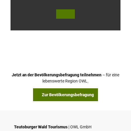
V
i
d
e
o
Jetzt an der Bevölkerungsbefragung teilnehmen
– für eine
a
© Teutoburger Wald Tourismus / P. Gawandtka
© T. Goedeck
lebenswerte Region OWL.
b
s
Zur Bevölkerungsbefragung
p
i
e
l
e
Teutoburger Wald Tourismus
| ­OWL GmbH