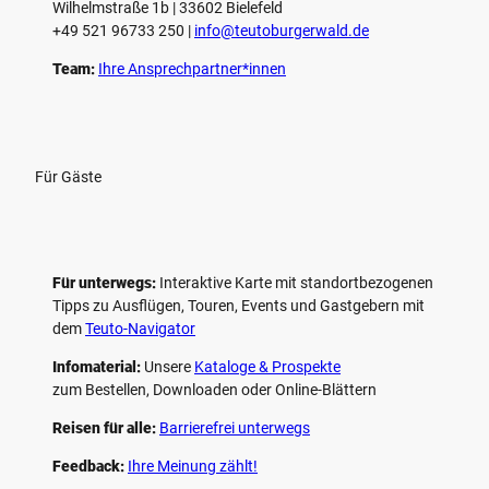
Wilhelmstraße 1b | ­33602 Bielefeld
n
+49 521 96733 250 |
­info@teutoburgerwald.de
Team:
Ihre Ansprechpartner*innen
Für Gäste
Für unterwegs:
Interaktive Karte mit standort­bezogenen
Tipps zu Ausflügen, Touren, Events und Gastgebern mit
dem
Teuto-Navigator
Infomaterial:
Unsere
Kataloge & Prospekte
zum Bestellen, Downloaden oder Online-Blättern
Reisen für alle:
Barrierefrei unterwegs
Feedback:
Ihre Meinung zählt!