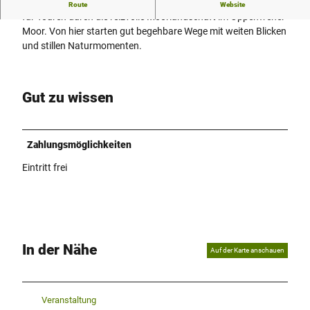
Der Wanderparkplatz Moordamm ist idealer Ausgangspunkt
Route
Website
für Touren durch die reizvolle Moorlandschaft im Oppenweher
Moor. Von hier starten gut begehbare Wege mit weiten Blicken
und stillen Naturmomenten.
Gut zu wissen
Zahlungsmöglichkeiten
Eintritt frei
In der Nähe
Auf der Karte anschauen
Veranstaltung