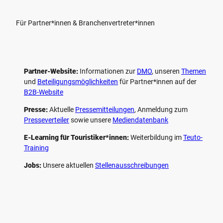
Für Partner*innen & Branchenvertreter*innen
Partner-Website:
Informationen zur
DMO
, unseren ­
Themen
und
Beteiligungs­möglichkeiten
für Partner*innen auf der
B2B-Website
Presse:
Aktuelle
Pressemitteilungen
, Anmeldung zum
Presseverteiler
sowie unsere
Mediendatenbank
E-Learning für Touristiker*innen:
Weiterbildung im
Teuto-
Training
Jobs:
Unsere aktuellen
Stellenausschreibungen
F
P
Y
I
a
i
o
n
c
n
u
s