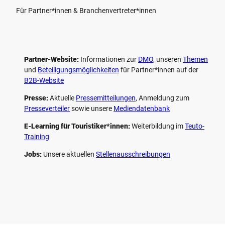
Für Partner*innen & Branchenvertreter*innen
Partner-Website:
Informationen zur
DMO
, unseren ­
Themen
und
Beteiligungs­möglichkeiten
für Partner*innen auf der
B2B-Website
Presse:
Aktuelle
Pressemitteilungen
, Anmeldung zum
Presseverteiler
sowie unsere
Mediendatenbank
E-Learning für Touristiker*innen:
Weiterbildung im
Teuto-
Training
Jobs:
Unsere aktuellen
Stellenausschreibungen
F
P
Y
I
a
i
o
n
c
n
u
s
e
t
t
t
b
e
u
a