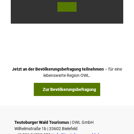
V
i
d
e
o
Jetzt an der Bevölkerungsbefragung teilnehmen
– für eine
a
© Teutoburger Wald Tourismus / P. Gawandtka
© T. Goedeck
lebenswerte Region OWL.
b
s
Zur Bevölkerungsbefragung
p
i
e
l
e
Teutoburger Wald Tourismus
| ­OWL GmbH
Wilhelmstraße 1b | ­33602 Bielefeld
n