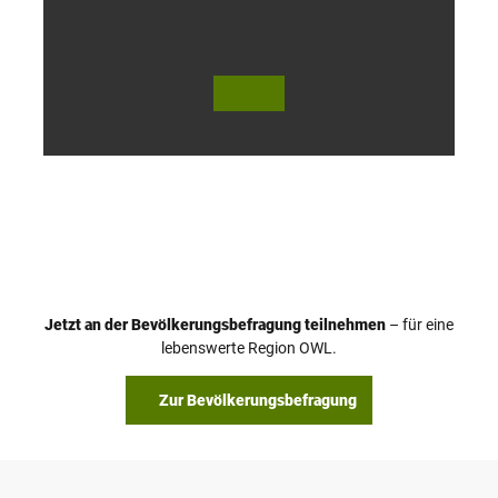
© Te
© Te
utob
utob
urger
urger
Wald
Wald
Touri
Touri
smus
smus
/ D. K
/ D. K
etz
etz
Jetzt an der Bevölkerungsbefragung teilnehmen
– für eine
lebenswerte Region OWL.
Zur Bevölkerungsbefragung