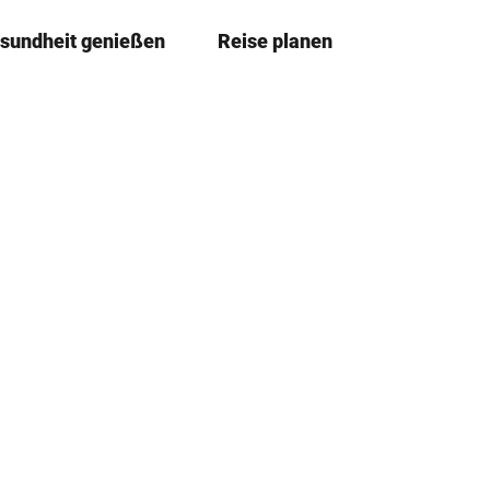
sundheit genießen
Reise planen
T
Merkze
Su
e
i
l
e
n