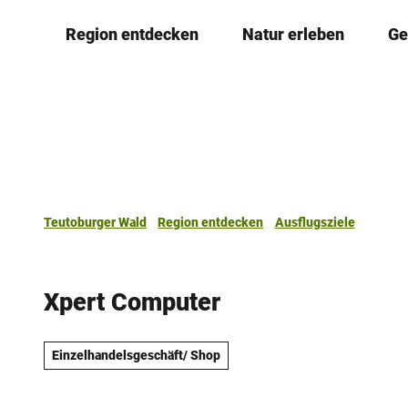
Z
Region entdecken
Natur erleben
Ge
u
m
I
n
h
a
l
t
Teutoburger Wald
Region entdecken
Ausflugsziele
Xpert Computer
Einzelhandelsgeschäft/ Shop