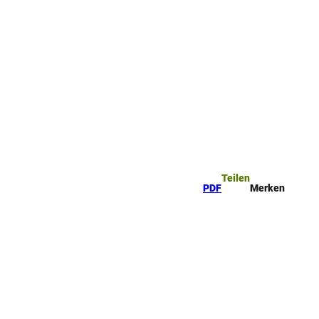
ttel
che
Teilen
PDF
Merken