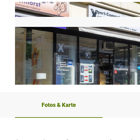
© Stadt Bad Salzuflen / Barbara Meinhardt, Oliver Siekmann |
CC-BY-SA
Fotos & Karte