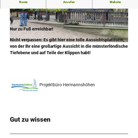
Route
Anrufen
Website
Die Almhütte an den Dörenther Klippen bietet kleine Speisen,
Kaffee und Kuchen in uriger Hüttenathmosphäre mit
© S. Plake, Stadtmarketing Ibbenbüren GmbH
© Stadtmarketing Ibbenbüren, M. Windoffer
Außengastronomie.
Nur zu Fuß erreichbar!
Nicht verpassen: Es gibt hier eine tolle Aussichtsplattform,
©
CC-BY-SA
von der Ihr eine großartige Aussicht in die münsterlöndische
Tiefebene und auf Teile der Klippen habt!
Projektbüro Hermannshöhen
Gut zu wissen