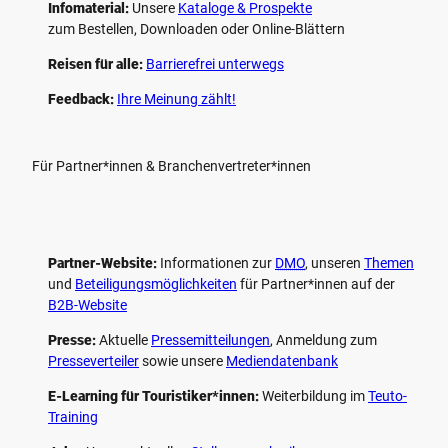
Infomaterial:
Unsere
Kataloge & Prospekte
zum Bestellen, Downloaden oder Online-Blättern
Reisen für alle:
Barrierefrei unterwegs
Feedback:
Ihre Meinung zählt!
Für Partner*innen & Branchenvertreter*innen
Partner-Website:
Informationen zur
DMO
, unseren ­
Themen
und
Beteiligungs­möglichkeiten
für Partner*innen auf der
B2B-Website
Presse:
Aktuelle
Pressemitteilungen
, Anmeldung zum
Presseverteiler
sowie unsere
Mediendatenbank
E-Learning für Touristiker*innen:
Weiterbildung im
Teuto-
Training