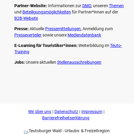
Partner-Website:
Informationen zur
DMO
, unseren ­
Themen
und
Beteiligungs­möglichkeiten
für Partner*innen auf der
B2B-Website
Presse:
Aktuelle
Pressemitteilungen
, Anmeldung zum
Presseverteiler
sowie unsere
Mediendatenbank
E-Learning für Touristiker*innen:
Weiterbildung im
Teuto-
Training
Jobs:
Unsere aktuellen
Stellenausschreibungen
F
P
Y
I
a
i
o
n
c
n
u
s
e
t
t
t
b
e
u
a
o
r
b
g
Wir über uns
Datenschutz
Impressum
o
e
e
r
k
s
a
Barrierefreiheitserklärung
t
m