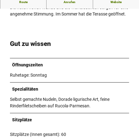
Einfaches, elegantes, klassisches Restaurant.
Route
Anrufen
Website
Die hellen hohen Wände und die Wandleuchten sorgen für eine
angenehme Stimmung. Im Sommer hat die Terasse geöffnet.
Gut zu wissen
Öffnungszeiten
Ruhetage: Sonntag
Spezialitäten
Selbst gemachte Nudeln, Dorade ligurische Art, feine
Rinderfiletscheiben auf Rucola-Parmesan.
Sitzplätze
Sitzplätze (Innen gesamt): 60