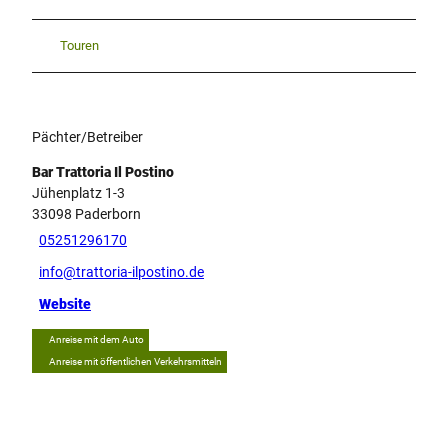
Touren
Pächter/Betreiber
Bar Trattoria Il Postino
Jühenplatz 1-3
33098
Paderborn
05251296170
info@trattoria-ilpostino.de
Website
Anreise mit dem Auto
Anreise mit öffentlichen Verkehrsmitteln