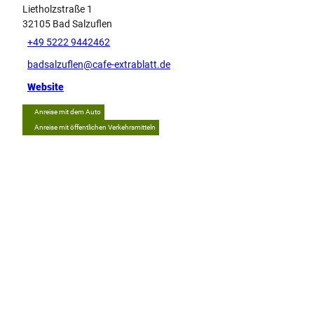
Lietholzstraße 1
32105
Bad Salzuflen
+49 5222 9442462
badsalzuflen@cafe-extrablatt.de
Website
Anreise mit dem Auto
Anreise mit öffentlichen Verkehrsmitteln