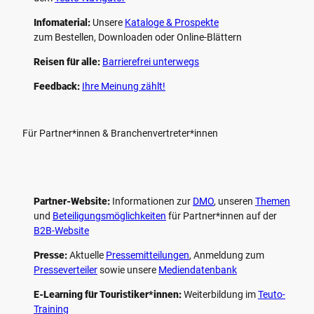
Infomaterial:
Unsere
Kataloge & Prospekte
zum Bestellen, Downloaden oder Online-Blättern
Reisen für alle:
Barrierefrei unterwegs
Feedback:
Ihre Meinung zählt!
Für Partner*innen & Branchenvertreter*innen
Partner-Website:
Informationen zur
DMO
, unseren ­
Themen
und
Beteiligungs­möglichkeiten
für Partner*innen auf der
B2B-Website
Presse:
Aktuelle
Pressemitteilungen
, Anmeldung zum
Presseverteiler
sowie unsere
Mediendatenbank
E-Learning für Touristiker*innen:
Weiterbildung im
Teuto-
Training