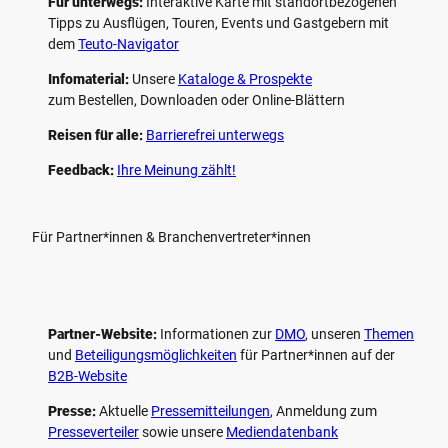
Für unterwegs:
Interaktive Karte mit standort­bezogenen
Tipps zu Ausflügen, Touren, Events und Gastgebern mit
dem
Teuto-Navigator
Infomaterial:
Unsere
Kataloge & Prospekte
zum Bestellen, Downloaden oder Online-Blättern
Reisen für alle:
Barrierefrei unterwegs
Feedback:
Ihre Meinung zählt!
Für Partner*innen & Branchenvertreter*innen
Partner-Website:
Informationen zur
DMO
, unseren ­
Themen
und
Beteiligungs­möglichkeiten
für Partner*innen auf der
B2B-Website
Presse:
Aktuelle
Pressemitteilungen
, Anmeldung zum
Presseverteiler
sowie unsere
Mediendatenbank