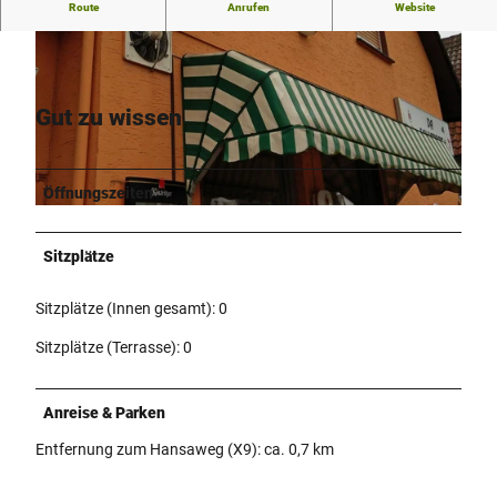
Route
Anrufen
Website
Bei Da Salvatore gibt es frische Pizza und Pasta.
Gut zu wissen
© Stadt Bad Salzuflen / Oliver Siekmann |
CC-BY-SA
Öffnungszeiten
© Stadt Bad Salzuflen / Oliver Siekmann |
CC-BY-SA
Sitzplätze
Sitzplätze (Innen gesamt): 0
Sitzplätze (Terrasse): 0
Anreise & Parken
Entfernung zum Hansaweg (X9): ca. 0,7 km