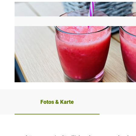
© Teutoburger Wald_Stadt Schloß Holte-Stukenbrock |
CC-BY-SA
Fotos & Karte