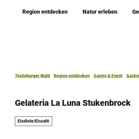
Z
Region entdecken
Natur erleben
Ge
u
m
I
n
h
a
l
t
Teutoburger Wald
Region entdecken
Gastro & Event
Gastr
Gelateria La Luna Stukenbrock
Eisdiele/Eiscafé