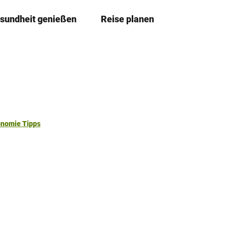
sundheit genießen
Reise planen
T
Merkze
Su
e
i
l
e
n
onomie Tipps