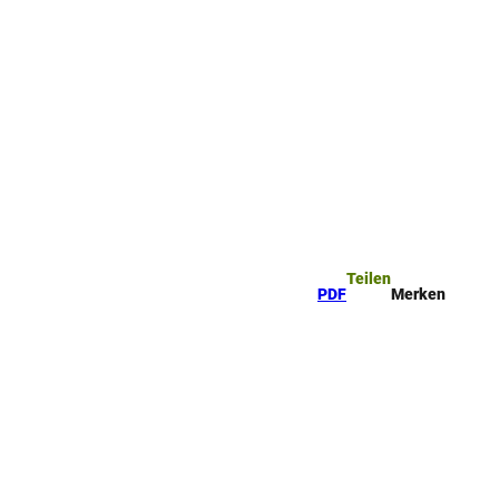
ttel
che
Teilen
PDF
Merken