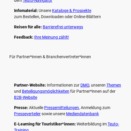
dem
Teuto-Navigator
Infomaterial:
Unsere
Kataloge & Prospekte
zum Bestellen, Downloaden oder Online-Blättern
Reisen für alle:
Barrierefrei unterwegs
Feedback:
Ihre Meinung zählt!
Für Partner*innen & Branchenvertreter*innen
Partner-Website:
Informationen zur
DMO
, unseren ­
Themen
und
Beteiligungs­möglichkeiten
für Partner*innen auf der
B2B-Website
Presse:
Aktuelle
Pressemitteilungen
, Anmeldung zum
Presseverteiler
sowie unsere
Mediendatenbank
E-Learning für Touristiker*innen:
Weiterbildung im
Teuto-
Training