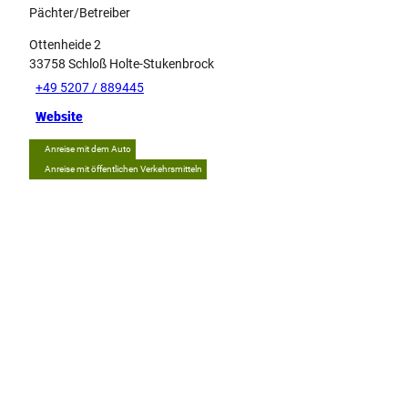
Pächter/Betreiber
Ottenheide 2
33758
Schloß Holte-Stukenbrock
+49 5207 / 889445
Website
Anreise mit dem Auto
Anreise mit öffentlichen Verkehrsmitteln