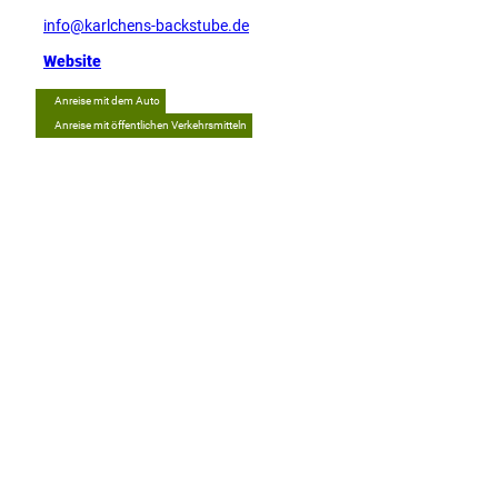
info@karlchens-backstube.de
Website
Anreise mit dem Auto
Anreise mit öffentlichen Verkehrsmitteln
Tipp