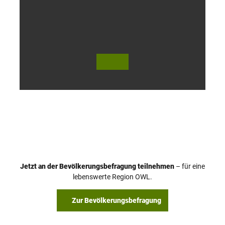
o
h
© Te
© Te
utob
utob
urger
urger
Wald
Wald
Touri
Touri
smus
smus
/ D. K
/ D. K
etz
etz
Jetzt an der Bevölkerungsbefragung teilnehmen
– für eine
lebenswerte Region OWL.
Zur Bevölkerungsbefragung