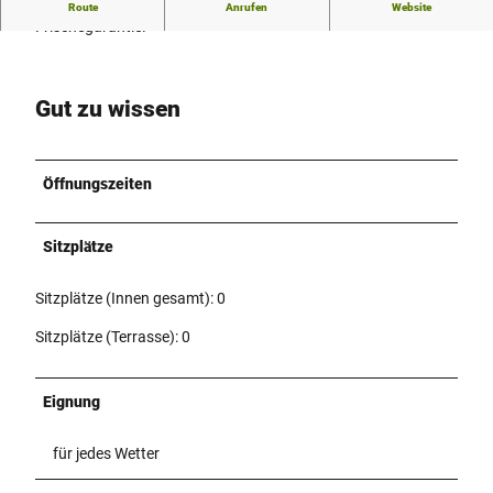
Bäckerhandwerk aus der Region mit Tradition und
Route
Anrufen
Website
Frischegarantie.
Gut zu wissen
Öffnungszeiten
Sitzplätze
Sitzplätze (Innen gesamt): 0
Sitzplätze (Terrasse): 0
Eignung
für jedes Wetter