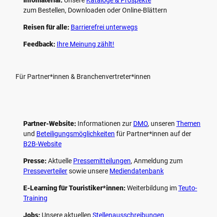
zum Bestellen, Downloaden oder Online-Blättern
Reisen für alle:
Barrierefrei unterwegs
Feedback:
Ihre Meinung zählt!
Für Partner*innen & Branchenvertreter*innen
Partner-Website:
Informationen zur
DMO
, unseren ­
Themen
und
Beteiligungs­möglichkeiten
für Partner*innen auf der
B2B-Website
Presse:
Aktuelle
Pressemitteilungen
, Anmeldung zum
Presseverteiler
sowie unsere
Mediendatenbank
E-Learning für Touristiker*innen:
Weiterbildung im
Teuto-
Training
Jobs:
Unsere aktuellen
Stellenausschreibungen