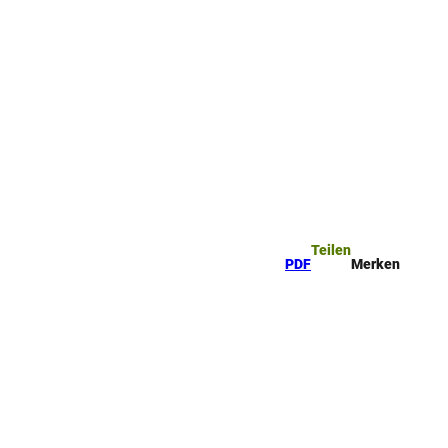
ttel
che
Teilen
PDF
Merken