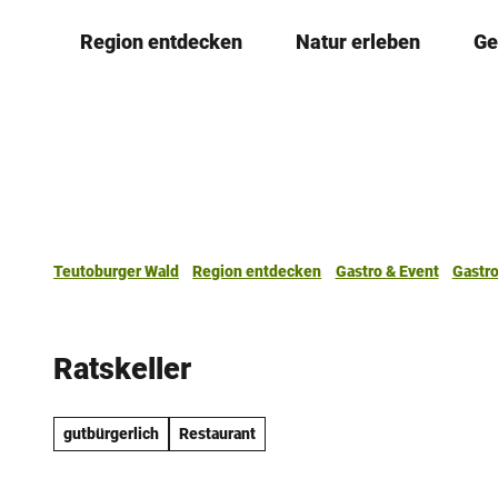
Z
Region entdecken
Natur erleben
Ge
u
m
I
n
h
a
l
t
Teutoburger Wald
Region entdecken
Gastro & Event
Gastr
Ratskeller
gutbürgerlich
Restaurant