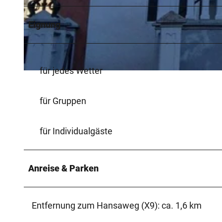
Eignung
© Stadt Bad Salzuflen / Oliver Siekmann |
CC-BY-SA
für jedes Wetter
© Stadt Bad Salzuflen / Oliver Siekmann |
CC-BY-SA
für Gruppen
für Individualgäste
Anreise & Parken
Entfernung zum Hansaweg (X9): ca. 1,6 km