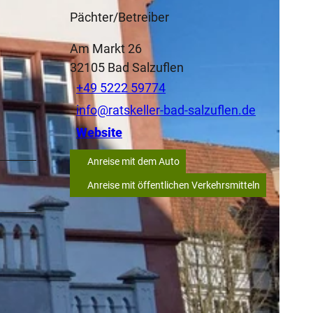
Pächter/Betreiber
Am Markt 26
32105
Bad Salzuflen
+49 5222 59774
info@ratskeller-bad-salzuflen.de
Website
Anreise mit dem Auto
Anreise mit öffentlichen Verkehrsmitteln