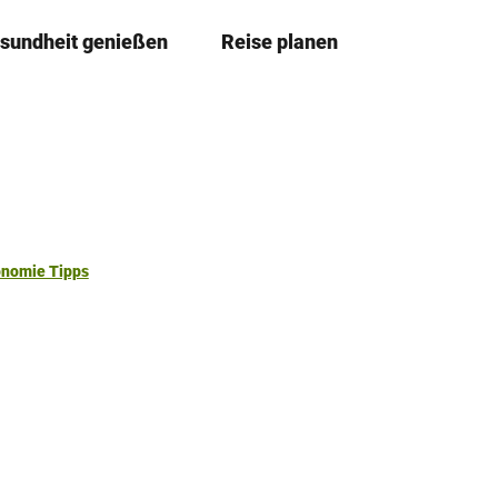
sundheit genießen
Reise planen
T
Merkze
Su
e
i
l
e
n
onomie Tipps