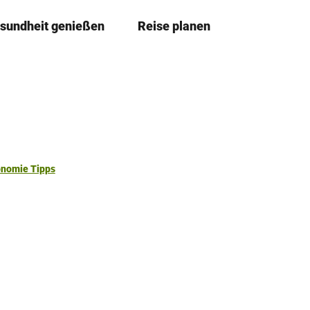
sundheit genießen
Reise planen
T
Merkzettel
Suche
e
i
l
e
n
onomie Tipps