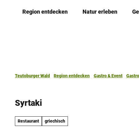
Z
Region entdecken
Natur erleben
Ge
u
m
I
n
h
a
l
t
Teutoburger Wald
Region entdecken
Gastro & Event
Gastr
Syrtaki
Restaurant
griechisch