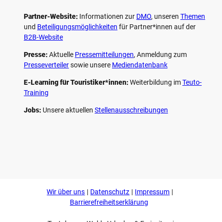
Partner-Website:
Informationen zur
DMO
, unseren ­
Themen
und
Beteiligungs­möglichkeiten
für Partner*innen auf der
B2B-Website
Presse:
Aktuelle
Pressemitteilungen
, Anmeldung zum
Presseverteiler
sowie unsere
Mediendatenbank
E-Learning für Touristiker*innen:
Weiterbildung im
Teuto-
Training
Jobs:
Unsere aktuellen
Stellenausschreibungen
F
P
Y
I
a
i
o
n
c
n
u
s
e
t
t
t
b
e
u
a
o
r
b
g
Wir über uns
Datenschutz
Impressum
o
e
e
r
k
s
a
Barrierefreiheitserklärung
t
m