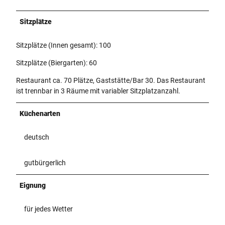
H
u
Sitzplätze
b
e
Sitzplätze (Innen gesamt): 100
r
t
Sitzplätze (Biergarten): 60
u
Restaurant ca. 70 Plätze, Gaststätte/Bar 30. Das Restaurant
s
ist trennbar in 3 Räume mit variabler Sitzplatzanzahl.
h
o
f
Küchenarten
deutsch
gutbürgerlich
Eignung
für jedes Wetter