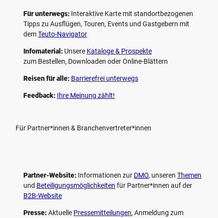
Für unterwegs:
Interaktive Karte mit standort­bezogenen
Tipps zu Ausflügen, Touren, Events und Gastgebern mit
dem
Teuto-Navigator
Infomaterial:
Unsere
Kataloge & Prospekte
zum Bestellen, Downloaden oder Online-Blättern
Reisen für alle:
Barrierefrei unterwegs
Feedback:
Ihre Meinung zählt!
Für Partner*innen & Branchenvertreter*innen
Partner-Website:
Informationen zur
DMO
, unseren ­
Themen
und
Beteiligungs­möglichkeiten
für Partner*innen auf der
B2B-Website
Presse:
Aktuelle
Pressemitteilungen
, Anmeldung zum