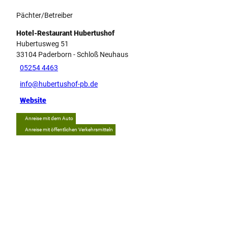
Pächter/Betreiber
Hotel-Restaurant Hubertushof
Hubertusweg 51
33104
Paderborn
- Schloß Neuhaus
05254 4463
info@hubertushof-pb.de
Website
Anreise mit dem Auto
Anreise mit öffentlichen Verkehrsmitteln