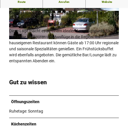
Das Hotel-Restaurant Hubertushof liegt malerisch am
Route
Anrufen
Website
Waldrand des Wilhelmsbergs in Schloß Neuhaus, einem
Stadtteil von Paderborn, in unmittelbarer Nähe zum
© Hotel Hubertushof
© Hotel Hubertushof
ehemaligen Landesgartenschau-Gelände und dem
Fürstbischöflichen Wasserschloss.
Diese Lage macht es zu einem idealen Ausgangspunkt für
vielfältige Radtouren und Ausflüge in die Region. Im
H
hauseigenen Restaurant können Gäste ab 17:00 Uhr regionale
o
und saisonale Spezialitäten genießen. Ein Frühstücksbuffet
t
wird ebenfalls angeboten. Die gemütliche Bar/Lounge lädt zu
e
entspannten Abenden ein.
l
R
e
Gut zu wissen
s
t
a
Öffnungszeiten
u
r
Ruhetage: Sonntag
a
n
Küchenzeiten
t