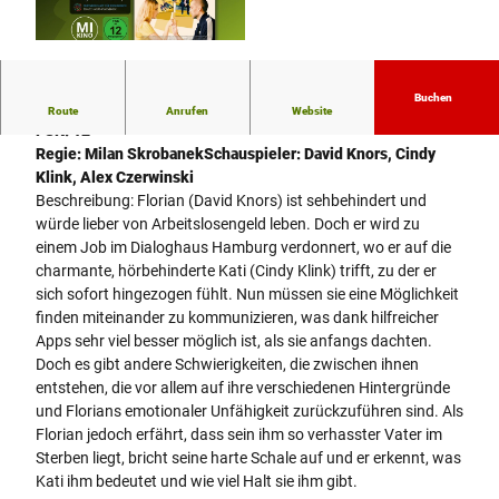
© Port au Prince Pictures GmbH |
CC-BY-SA
Buchen
Genre: Drama
Route
Anrufen
Website
FSK: 12
Regie: Milan Skrobanek
Schauspieler: David Knors, Cindy
Klink, Alex Czerwinski
Beschreibung: Florian (David Knors) ist sehbehindert und
würde lieber von Arbeitslosengeld leben. Doch er wird zu
einem Job im Dialoghaus Hamburg verdonnert, wo er auf die
charmante, hörbehinderte Kati (Cindy Klink) trifft, zu der er
sich sofort hingezogen fühlt. Nun müssen sie eine Möglichkeit
finden miteinander zu kommunizieren, was dank hilfreicher
Apps sehr viel besser möglich ist, als sie anfangs dachten.
Doch es gibt andere Schwierigkeiten, die zwischen ihnen
entstehen, die vor allem auf ihre verschiedenen Hintergründe
und Florians emotionaler Unfähigkeit zurückzuführen sind. Als
Florian jedoch erfährt, dass sein ihm so verhasster Vater im
Sterben liegt, bricht seine harte Schale auf und er erkennt, was
Kati ihm bedeutet und wie viel Halt sie ihm gibt.