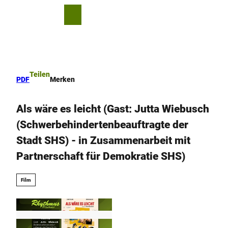
Z
u
T
Merkzettel
Suche
Menü
m
e
I
i
n
l
h
e
a
n
Teilen
PDF
Merken
l
t
Als wäre es leicht (Gast: Jutta Wiebusch
(Schwerbehindertenbeauftragte der
Stadt SHS) - in Zusammenarbeit mit
Partnerschaft für Demokratie SHS)
Film