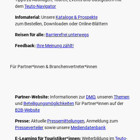
dem
Teuto-Navigator
Infomaterial:
Unsere
Kataloge & Prospekte
zum Bestellen, Downloaden oder Online-Blättern
Reisen für alle:
Barrierefrei unterwegs
Feedback:
Ihre Meinung zählt!
Für Partner*innen & Branchenvertreter*innen
Partner-Website:
Informationen zur
DMO
, unseren ­
Themen
und
Beteiligungs­möglichkeiten
für Partner*innen auf der
B2B-Website
Presse:
Aktuelle
Pressemitteilungen
, Anmeldung zum
Presseverteiler
sowie unsere
Mediendatenbank
E-Learning für Touristiker*innen:
Weiterbildung im
Teuto-