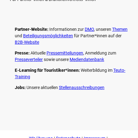
Partner-Website:
Informationen zur
DMO
, unseren ­
Themen
und
Beteiligungs­möglichkeiten
für Partner*innen auf der
B2B-Website
Presse:
Aktuelle
Pressemitteilungen
, Anmeldung zum
Presseverteiler
sowie unsere
Mediendatenbank
E-Learning für Touristiker*innen:
Weiterbildung im
Teuto-
Training
Jobs:
Unsere aktuellen
Stellenausschreibungen
F
P
Y
I
a
i
o
n
c
n
u
s
e
t
t
t
b
e
u
a
o
r
b
g