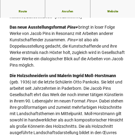
3
_
Jacob Pins
plus
Ingrid Moll-Horstmann: „Unter dem einen
Route
Anrufen
Website
H
Himmel/Landschaften“ (Holzschnitte)
D
-
Das neue Ausstellungsformat
Pins+
bringt in loser Folge
M
Werke von Jacob Pins in Resonanz mit Arbeiten anderer
o
Kunstschaffender zusammen.
Pins+
ist also als
n
Doppelausstellung gedacht, die Kunstschaffende und ihre
i
Werke erstmals nach Höxter holt, zugleich wird in Gesellschaft
t
dieser Werke ein dialogischer Blick auf die Arbeiten von Jacob
o
Pins möglich.
r
Die Holzschneiderin und Malerin Ingrid Moll-Horstmann
_
(geb. 1936) ist die letzte Schülerin Otto Pankoks. Sie lebt und
h
arbeitet seit Jahrzehnten in Paderborn. Die Jacob Pins
o
Gesellschaft ehrt das Werk der noch immer tätigen Künstlerin
r
in ihrem 90. Lebensjahr im neuen Format
Pins+
. Dabei stehen
i
ihre großformatigen und zumeist mehrfarbigen Holzschnitte
z
mit Landschaftsthemen im Mittelpunkt. Moll-Horstmann gilt
o
sowohl in handwerklicher als auch kompositorischer Hinsicht
n
als große Könnerin des Holzschnitts. Die als Holzschnitt
t
ausgeführte Landschaftsdarstellung bildet in den Œuvres
a