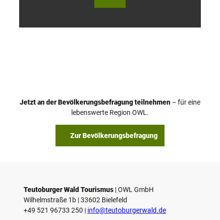
urger
urger
Wald
Wald
Touri
Touri
smus
smus
/ D. K
/ D. K
etz
etz
Jetzt an der Bevölkerungsbefragung teilnehmen
– für eine
lebenswerte Region OWL.
Zur Bevölkerungsbefragung
Teutoburger Wald Tourismus
| ­OWL GmbH
Wilhelmstraße 1b | ­33602 Bielefeld
+49 521 96733 250 |
­info@teutoburgerwald.de