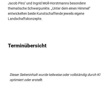
Jacob Pins’ und Ingrid Moll-Horstmanns besondere
l
thematische Schwerpunkte. „Unter dem einen Himmel“
_
entwickelten beide Kunstschaffende jeweils eigene
A
Landschaftskonzepte.
_
2
6
0
6
Terminübersicht
0
1
_
0
2
.
Dieser Seiteninhalt wurde teilweise oder vollständig durch KI
j
optimiert oder erstellt.
p
g