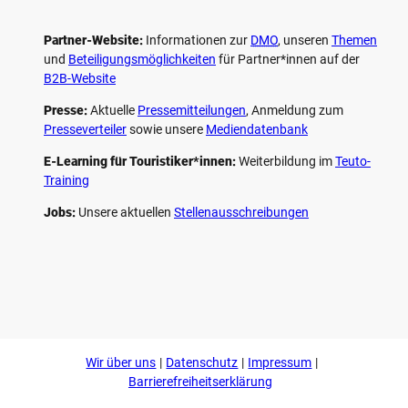
Partner-Website:
Informationen zur
DMO
, unseren ­
Themen
und
Beteiligungs­möglichkeiten
für Partner*innen auf der
B2B-Website
Presse:
Aktuelle
Pressemitteilungen
, Anmeldung zum
Presseverteiler
sowie unsere
Mediendatenbank
E-Learning für Touristiker*innen:
Weiterbildung im
Teuto-
Training
Jobs:
Unsere aktuellen
Stellenausschreibungen
F
P
Y
I
a
i
o
n
c
n
u
s
e
t
t
t
b
e
u
a
o
r
b
g
Wir über uns
Datenschutz
Impressum
o
e
e
r
k
s
a
Barrierefreiheitserklärung
t
m