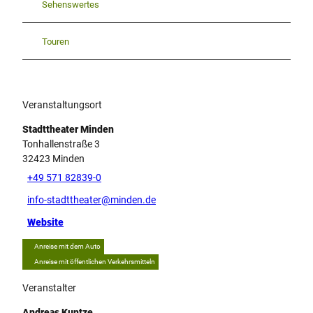
Sehenswertes
Touren
Veranstaltungsort
Stadttheater Minden
Tonhallenstraße 3
32423
Minden
+49 571 82839-0
info-stadttheater@minden.de
Website
Anreise mit dem Auto
Anreise mit öffentlichen Verkehrsmitteln
Veranstalter
Andreas Kuntze