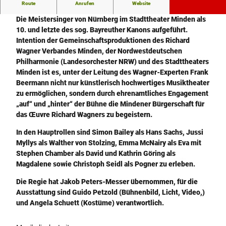
Route
Anrufen
Website
m
Im September 2026 wird Richard Wagners romantische Oper
a
Die Meistersinger von Nürnberg im Stadttheater Minden als
l
10. und letzte des sog. Bayreuther Kanons aufgeführt.
-
Intention der Gemeinschaftsproduktionen des Richard
2
Wagner Verbandes Minden, der Nordwestdeutschen
0
Philharmonie (Landesorchester NRW) und des Stadttheaters
4
Minden ist es, unter der Leitung des Wagner-Experten Frank
8
Beermann nicht nur künstlerisch hochwertiges Musiktheater
x
zu ermöglichen, sondern durch ehrenamtliches Engagement
1
„auf“ und „hinter“ der Bühne die Mindener Bürgerschaft für
6
das Œuvre Richard Wagners zu begeistern.
3
In den Hauptrollen sind Simon Bailey als Hans Sachs, Jussi
8
Myllys als Walther von Stolzing, Emma McNairy als Eva mit
Stephen Chamber als David und Kathrin Göring als
Magdalene sowie Christoph Seidl als Pogner zu erleben.
Die Regie hat Jakob Peters-Messer übernommen, für die
Ausstattung sind Guido Petzold (Bühnenbild, Licht, Video,)
und Angela Schuett (Kostüme) verantwortlich.