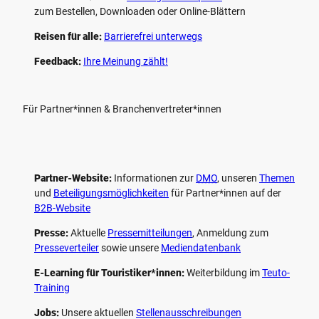
zum Bestellen, Downloaden oder Online-Blättern
Reisen für alle:
Barrierefrei unterwegs
Feedback:
Ihre Meinung zählt!
Für Partner*innen & Branchenvertreter*innen
Partner-Website:
Informationen zur
DMO
, unseren ­
Themen
und
Beteiligungs­möglichkeiten
für Partner*innen auf der
B2B-Website
Presse:
Aktuelle
Pressemitteilungen
, Anmeldung zum
Presseverteiler
sowie unsere
Mediendatenbank
E-Learning für Touristiker*innen:
Weiterbildung im
Teuto-
Training
Jobs:
Unsere aktuellen
Stellenausschreibungen