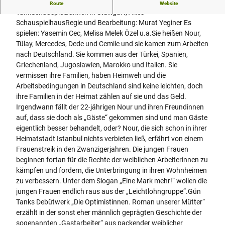
Schauspiel mit Musik nach dem Roman von Gün
Route
Website
TankSchauspielbühnen in Stuttgart, Altes
SchauspielhausRegie und Bearbeitung: Murat Yeginer Es
spielen: Yasemin Cec, Melisa Melek Özel u.a.Sie heißen Nour,
Tülay, Mercedes, Dede und Cemile und sie kamen zum Arbeiten
nach Deutschland. Sie kommen aus der Türkei, Spanien,
Griechenland, Jugoslawien, Marokko und Italien. Sie
vermissen ihre Familien, haben Heimweh und die
Arbeitsbedingungen in Deutschland sind keine leichten, doch
ihre Familien in der Heimat zählen auf sie und das Geld.
Irgendwann fällt der 22-jährigen Nour und ihren Freundinnen
auf, dass sie doch als „Gäste“ gekommen sind und man Gäste
eigentlich besser behandelt, oder? Nour, die sich schon in ihrer
Heimatstadt Istanbul nichts verbieten ließ, erfährt von einem
Frauenstreik in den Zwanzigerjahren. Die jungen Frauen
beginnen fortan für die Rechte der weiblichen Arbeiterinnen zu
kämpfen und fordern, die Unterbringung in ihren Wohnheimen
zu verbessern. Unter dem Slogan „Eine Mark mehr!“ wollen die
jungen Frauen endlich raus aus der „Leichtlohngruppe“.Gün
Tanks Debütwerk „Die Optimistinnen. Roman unserer Mütter“
erzählt in der sonst eher männlich geprägten Geschichte der
sogenannten „Gastarbeiter“ aus packender weiblicher