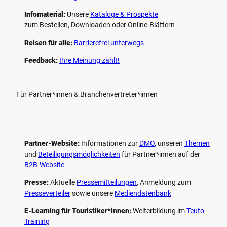
Infomaterial:
Unsere
Kataloge & Prospekte
zum Bestellen, Downloaden oder Online-Blättern
Reisen für alle:
Barrierefrei unterwegs
Feedback:
Ihre Meinung zählt!
Für Partner*innen & Branchenvertreter*innen
Partner-Website:
Informationen zur
DMO
, unseren ­
Themen
und
Beteiligungs­möglichkeiten
für Partner*innen auf der
B2B-Website
Presse:
Aktuelle
Pressemitteilungen
, Anmeldung zum
Presseverteiler
sowie unsere
Mediendatenbank
E-Learning für Touristiker*innen:
Weiterbildung im
Teuto-
Training