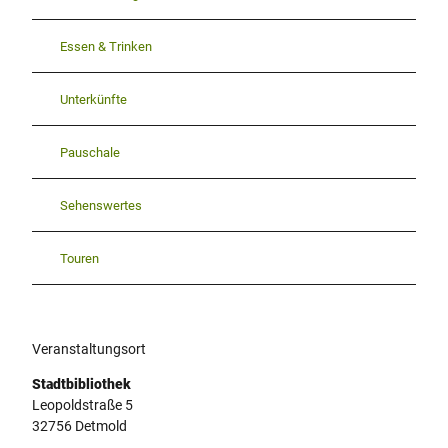
w
u
Essen & Trinken
e
r
f
Unterkünfte
e
l
Pauschale
_
7
8
Sehenswertes
c
a
Touren
f
e
f
2
3
Veranstaltungsort
2
Stadtbibliothek
.
Leopoldstraße 5
j
32756
Detmold
p