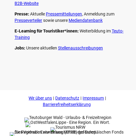
B2B-Website
Presse:
Aktuelle
Pressemitteilungen
, Anmeldung zum
Presseverteiler
sowie unsere
Mediendatenbank
E-Learning für Touristiker*innen:
Weiterbildung im
Teuto-
Training
Jobs:
Unsere aktuellen
Stellenausschreibungen
F
P
Y
I
a
i
o
n
c
n
u
s
e
t
t
t
b
e
u
a
o
r
b
g
Wir über uns
Datenschutz
Impressum
o
e
e
r
k
s
a
Barrierefreiheitserklärung
t
m