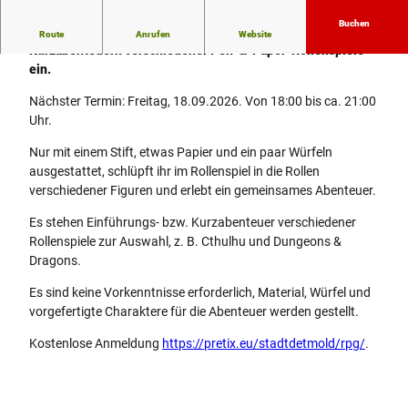
e
l
Buchen
Die Stadtbibliothek lädt zu Einführungs- bzw.
Route
Anrufen
Website
e
Kurzabenteuern verschiedener Pen-&-Paper-Rollenspiele
c
ein.
t
e
Nächster Termin: Freitag, 18.09.2026. Von 18:00 bis ca. 21:00
d
Uhr.
_
Nur mit einem Stift, etwas Papier und ein paar Würfeln
s
ausgestattet, schlüpft ihr im Rollenspiel in die Rollen
e
verschiedener Figuren und erlebt ein gemeinsames Abenteuer.
l
e
Es stehen Einführungs- bzw. Kurzabenteuer verschiedener
c
Rollenspiele zur Auswahl, z. B. Cthulhu und Dungeons &
t
Dragons.
e
d
Es sind keine Vorkenntnisse erforderlich, Material, Würfel und
_
vorgefertigte Charaktere für die Abenteuer werden gestellt.
c
Kostenlose Anmeldung
https://pretix.eu/stadtdetmold/rpg/
.
s
m
_
c