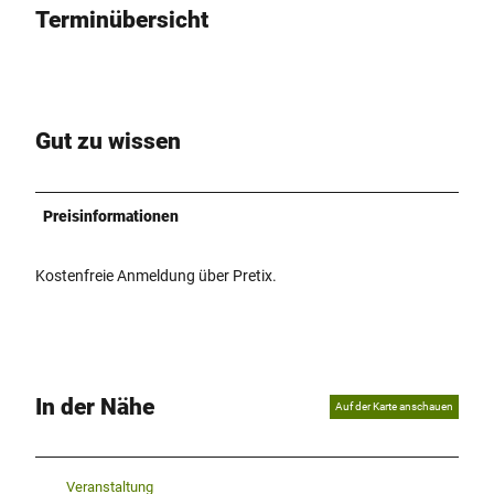
Terminübersicht
r
o
p
m
i
d
Gut zu wissen
d
l
e
Preisinformationen
_
R
Kostenfreie Anmeldung über Pretix.
o
l
l
e
n
s
In der Nähe
Auf der Karte anschauen
p
i
e
l
Veranstaltung