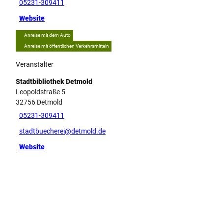
g
05231-309411
Website
Anreise mit dem Auto
Anreise mit öffentlichen Verkehrsmitteln
Veranstalter
Stadtbibliothek Detmold
Leopoldstraße 5
32756
Detmold
05231-309411
stadtbuecherei@detmold.de
Website