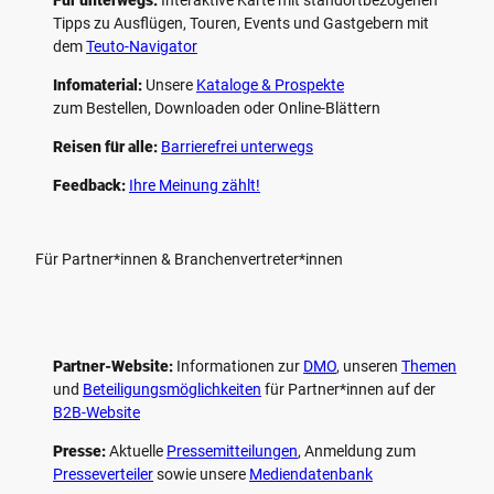
Für unterwegs:
Interaktive Karte mit standort­bezogenen
Tipps zu Ausflügen, Touren, Events und Gastgebern mit
dem
Teuto-Navigator
Infomaterial:
Unsere
Kataloge & Prospekte
zum Bestellen, Downloaden oder Online-Blättern
Reisen für alle:
Barrierefrei unterwegs
Feedback:
Ihre Meinung zählt!
Für Partner*innen & Branchenvertreter*innen
Partner-Website:
Informationen zur
DMO
, unseren ­
Themen
und
Beteiligungs­möglichkeiten
für Partner*innen auf der
B2B-Website
Presse:
Aktuelle
Pressemitteilungen
, Anmeldung zum
Presseverteiler
sowie unsere
Mediendatenbank