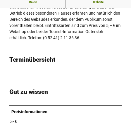
Bei einer Führung durch das Theater können Besucherinnen
Route
Website
und Besucher Wissenswertes zur Entstehung und über den
Betrieb dieses besonderen Hauses erfahren und natürlich den
Bereich des Gebäudes erkunden, der dem Publikum sonst
vorenthalten bleibt.Eintrittskarten sind zum Preis von 5,– € im
Webshop oder bei der Tourist-Information Gütersloh
erhältlich. Telefon: (0 52 41) 2 11 36 36
Terminübersicht
Gut zu wissen
Preisinformationen
5,- €