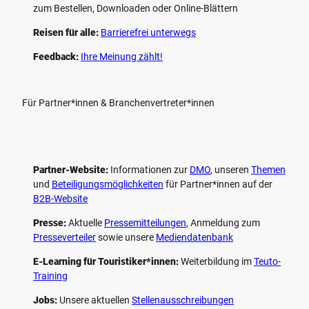
zum Bestellen, Downloaden oder Online-Blättern
Reisen für alle:
Barrierefrei unterwegs
Feedback:
Ihre Meinung zählt!
Für Partner*innen & Branchenvertreter*innen
Partner-Website:
Informationen zur
DMO
, unseren ­
Themen
und
Beteiligungs­möglichkeiten
für Partner*innen auf der
B2B-Website
Presse:
Aktuelle
Pressemitteilungen
, Anmeldung zum
Presseverteiler
sowie unsere
Mediendatenbank
E-Learning für Touristiker*innen:
Weiterbildung im
Teuto-
Training
Jobs:
Unsere aktuellen
Stellenausschreibungen