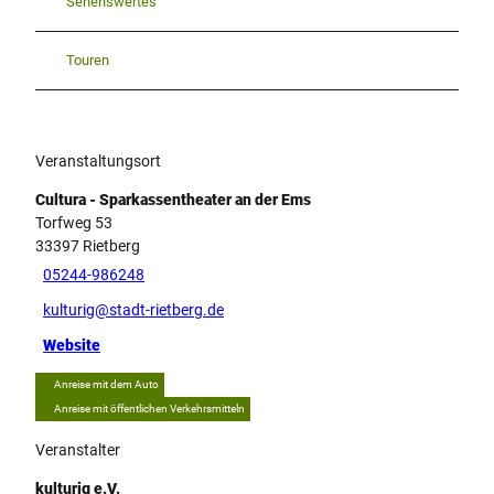
Sehenswertes
Touren
Veranstaltungsort
Cultura - Sparkassentheater an der Ems
Torfweg 53
33397
Rietberg
05244-986248
kulturig@stadt-rietberg.de
Website
Anreise mit dem Auto
Anreise mit öffentlichen Verkehrsmitteln
Veranstalter
kulturig e.V.