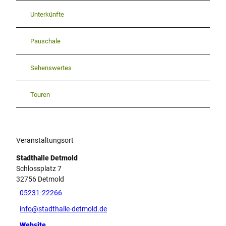
e
n
Unterkünfte
_
T
Pauschale
h
i
e
Sehenswertes
l
m
Touren
a
n
n
_
7
Veranstaltungsort
d
Stadthalle Detmold
a
Schlossplatz 7
0
32756
Detmold
3
5
05231-22266
6
info@stadthalle-detmold.de
b
4
Website