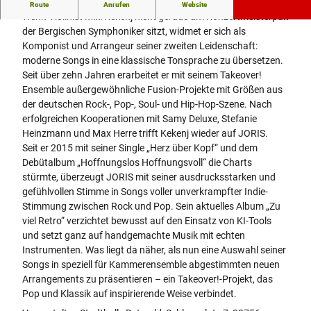
Ensemble
Route
Anrufen
Website
e
Wenn Violinist Miki Kekenj nicht gerade am Konzertmeisterpult
c
der Bergischen Symphoniker sitzt, widmet er sich als
t
Komponist und Arrangeur seiner zweiten Leidenschaft:
e
moderne Songs in eine klassische Tonsprache zu übersetzen.
d
Seit über zehn Jahren erarbeitet er mit seinem Takeover!
_
Ensemble außergewöhnliche Fusion-Projekte mit Größen aus
c
der deutschen Rock-, Pop-, Soul- und Hip-Hop-Szene. Nach
s
erfolgreichen Kooperationen mit Samy Deluxe, Stefanie
m
Heinzmann und Max Herre trifft Kekenj wieder auf JORIS.
_
Seit er 2015 mit seiner Single „Herz über Kopf“ und dem
c
Debütalbum „Hoffnungslos Hoffnungsvoll“ die Charts
r
stürmte, überzeugt JORIS mit seiner ausdrucksstarken und
o
gefühlvollen Stimme in Songs voller unverkrampfter Indie-
p
Stimmung zwischen Rock und Pop. Sein aktuelles Album „Zu
m
viel Retro“ verzichtet bewusst auf den Einsatz von KI-Tools
i
und setzt ganz auf handgemachte Musik mit echten
d
Instrumenten. Was liegt da näher, als nun eine Auswahl seiner
d
Songs in speziell für Kammerensemble abgestimmten neuen
l
Arrangements zu präsentieren – ein Takeover!-Projekt, das
e
Pop und Klassik auf inspirierende Weise verbindet.
_