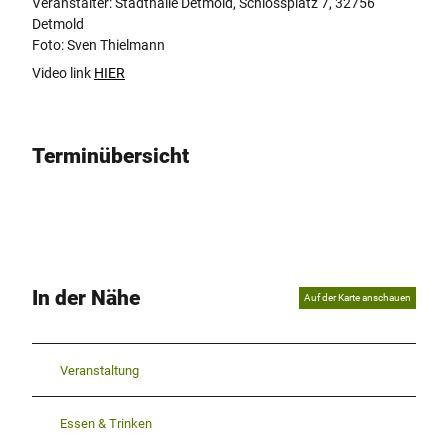
Veranstalter: Stadthalle Detmold, Schlossplatz 7, 32756
T
Detmold
K
Foto: Sven Thielmann
V
R
Video link
HIER
_
_
2
Terminübersicht
_
_
J
o
r
i
s
In der Nähe
Auf der Karte anschauen
_
_
c
_
Veranstaltung
_
S
Essen & Trinken
v