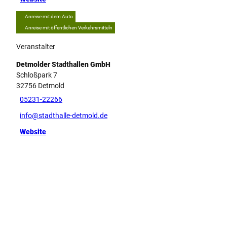
7
Anreise mit dem Auto
.
Anreise mit öffentlichen Verkehrsmitteln
j
p
Veranstalter
g
Detmolder Stadthallen GmbH
Schloßpark 7
32756
Detmold
05231-22266
info@stadthalle-detmold.de
Website