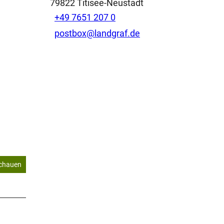
79822
Titisee-Neustadt
+49 7651 207 0
postbox@landgraf.de
schauen