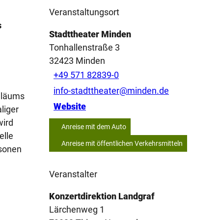
Veranstaltungsort
s
Stadttheater Minden
Tonhallenstraße 3
32423
Minden
+49 571 82839-0
info-stadttheater@minden.de
biläums
Website
liger
wird
Anreise mit dem Auto
elle
Anreise mit öffentlichen Verkehrsmitteln
rsonen
Veranstalter
Konzertdirektion Landgraf
Lärchenweg 1