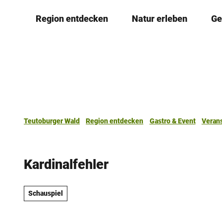
Z
Region entdecken
Natur erleben
Ge
u
m
I
n
h
a
l
t
Teutoburger Wald
Region entdecken
Gastro & Event
Veran
Kardinalfehler
Schauspiel