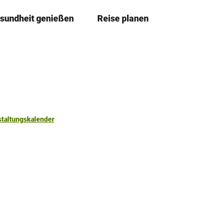
sundheit genießen
Reise planen
T
Merkzettel
Suche
e
i
l
e
n
staltungskalender