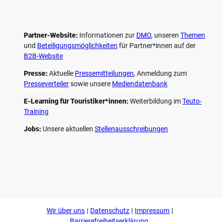
Partner-Website:
Informationen zur
DMO
, unseren ­
Themen
und
Beteiligungs­möglichkeiten
für Partner*innen auf der
B2B-Website
Presse:
Aktuelle
Pressemitteilungen
, Anmeldung zum
Presseverteiler
sowie unsere
Mediendatenbank
E-Learning für Touristiker*innen:
Weiterbildung im
Teuto-
Training
Jobs:
Unsere aktuellen
Stellenausschreibungen
F
P
Y
I
a
i
o
n
c
n
u
s
e
t
t
t
b
e
u
a
o
r
b
g
Wir über uns
Datenschutz
Impressum
o
e
e
r
k
s
a
Barrierefreiheitserklärung