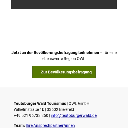
smus
smus
/ D. K
/ D. K
etz
etz
Jetzt an der Bevölkerungsbefragung teilnehmen
– für eine
lebenswerte Region OWL.
Zur Bevölkerungsbefragung
Teutoburger Wald Tourismus
| ­OWL GmbH
Wilhelmstraße 1b | ­33602 Bielefeld
+49 521 96733 250 |
­info@teutoburgerwald.de
Team:
Ihre Ansprechpartner*innen