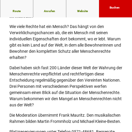
Buchen
Politik – Bildung – Kirche „Menschenrechte“ – bald nur noch
Route
Anrufen
Website
im Museum?
Wie viele Rechte hat ein Mensch? Das hängt von den
Verwirklichungschancen ab, die ein Mensch mit seinen
individuellen Eigenschaften dort bekommt, wo er lebt. Warum
gibt es kein Land auf der Welt, in dem alle Bewohnerinnen und
Bewohner den kompletten Schutz aller Menschenrechte
erhalten?
Dabei haben sich fast 200 Länder dieser Welt der Wahrung der
Menschenrechte verpflichtet und rechtfertigen diese
Entscheidung regelmäßig gegenüber den Vereinten Nationen.
Drei Personen mit verschiedenen Perspektiven werfen
gemeinsam einen Blick auf die Situation der Menschenrechte.
Warum bekommen wir den Mangel an Menschenrechten nicht
aus der Welt?
Die Moderation übernimmt Frank Mauritz. Den musikalischen
Rahmen bilden Martin Frommholz und Michael Kleine-Besten.
Platzreservierungen unter Telefon 0571-48681. Begrenzte