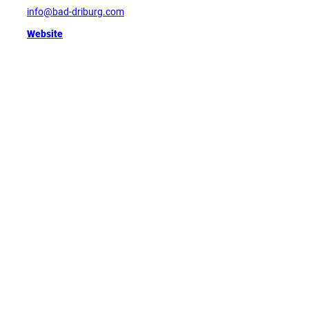
info@bad-driburg.com
Website
Tipp
D
e
u