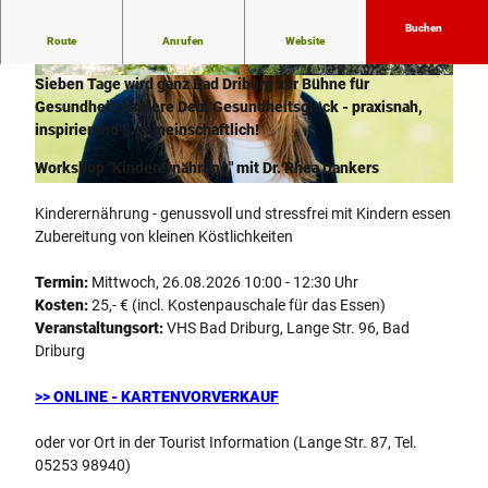
Buchen
Route
Anrufen
Website
LoSaGa -
Urlaub' Dich gesund!
Sieben Tage wird ganz Bad Driburg zur Bühne für
© Bad Driburger Touristik GmbH / D. Ketz |
© Bad Driburger Touristik GmbH |
CC-BY-SA
CC-BY-NC-ND
Gesundheit: Kreiere Dein Gesundheitsglück - praxisnah,
inspirierend & gemeinschaftlich!
Workshop "Kinderernährung" mit Dr. Rhea Dankers
© Rhea Dankers |
CC-BY-NC-ND
Kinderernährung - genussvoll und stressfrei mit Kindern essen
Zubereitung von kleinen Köstlichkeiten
Termin:
Mittwoch, 26.08.2026 10:00 - 12:30 Uhr
Kosten:
25,- € (incl. Kostenpauschale für das Essen)
Veranstaltungsort:
VHS Bad Driburg, Lange Str. 96, Bad
Driburg
>> ONLINE - KARTENVORVE
RKAUF
oder vor Ort in der Tourist Information (Lange Str. 87, Tel.
05253 98940)