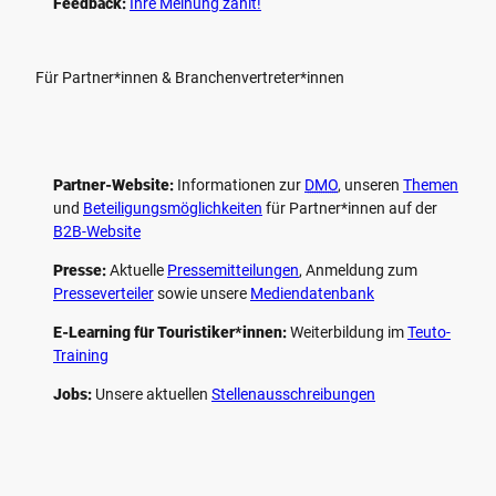
Feedback:
Ihre Meinung zählt!
Für Partner*innen & Branchenvertreter*innen
Partner-Website:
Informationen zur
DMO
, unseren ­
Themen
und
Beteiligungs­möglichkeiten
für Partner*innen auf der
B2B-Website
Presse:
Aktuelle
Pressemitteilungen
, Anmeldung zum
Presseverteiler
sowie unsere
Mediendatenbank
E-Learning für Touristiker*innen:
Weiterbildung im
Teuto-
Training
Jobs:
Unsere aktuellen
Stellenausschreibungen
F
P
Y
I