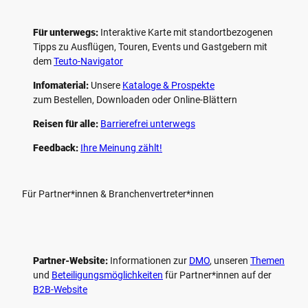
Für unterwegs:
Interaktive Karte mit standort­bezogenen
Tipps zu Ausflügen, Touren, Events und Gastgebern mit
dem
Teuto-Navigator
Infomaterial:
Unsere
Kataloge & Prospekte
zum Bestellen, Downloaden oder Online-Blättern
Reisen für alle:
Barrierefrei unterwegs
Feedback:
Ihre Meinung zählt!
Für Partner*innen & Branchenvertreter*innen
Partner-Website:
Informationen zur
DMO
, unseren ­
Themen
und
Beteiligungs­möglichkeiten
für Partner*innen auf der
B2B-Website