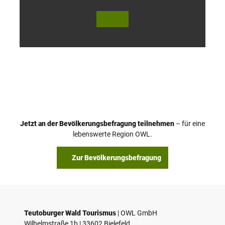
© Te
© Te
utob
utob
urger
urger
Wald
Wald
Touri
Touri
smus
smus
/ D. K
/ D. K
etz
etz
Jetzt an der Bevölkerungsbefragung teilnehmen
– für eine
lebenswerte Region OWL.
Zur Bevölkerungsbefragung
Teutoburger Wald Tourismus
| ­OWL GmbH
Wilhelmstraße 1b | ­33602 Bielefeld