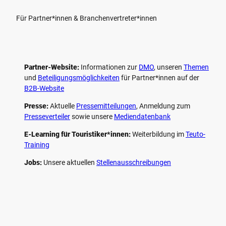
Für Partner*innen & Branchenvertreter*innen
Partner-Website:
Informationen zur
DMO
, unseren ­
Themen
und
Beteiligungs­möglichkeiten
für Partner*innen auf der
B2B-Website
Presse:
Aktuelle
Pressemitteilungen
, Anmeldung zum
Presseverteiler
sowie unsere
Mediendatenbank
E-Learning für Touristiker*innen:
Weiterbildung im
Teuto-
Training
Jobs:
Unsere aktuellen
Stellenausschreibungen
F
P
Y
I
a
i
o
n
c
n
u
s
e
t
t
t