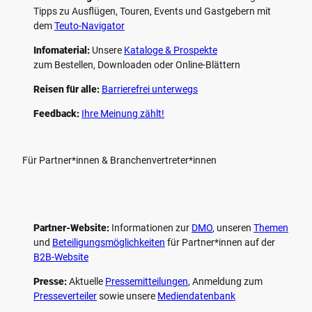
Tipps zu Ausflügen, Touren, Events und Gastgebern mit
dem
Teuto-Navigator
Infomaterial:
Unsere
Kataloge & Prospekte
zum Bestellen, Downloaden oder Online-Blättern
Reisen für alle:
Barrierefrei unterwegs
Feedback:
Ihre Meinung zählt!
Für Partner*innen & Branchenvertreter*innen
Partner-Website:
Informationen zur
DMO
, unseren ­
Themen
und
Beteiligungs­möglichkeiten
für Partner*innen auf der
B2B-Website
Presse:
Aktuelle
Pressemitteilungen
, Anmeldung zum
Presseverteiler
sowie unsere
Mediendatenbank