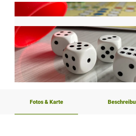
© NPinke |
CC-BY-SA
Fotos & Karte
Beschreib