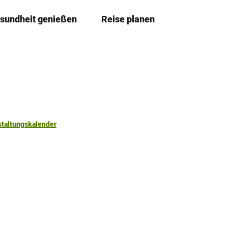
sundheit genießen
Reise planen
T
Merkzettel
Suche
e
i
l
e
n
staltungskalender