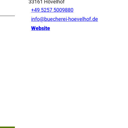
33161
Hövelhof
+49 5257 5009880
info@buecherei-hoevelhof.de
Website