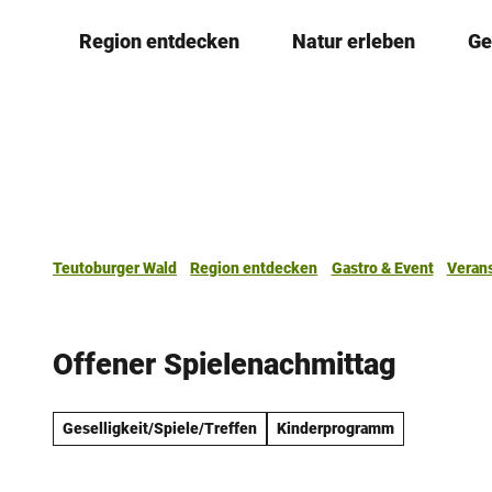
Z
Region entdecken
Natur erleben
Ge
u
m
I
n
h
a
l
t
Teutoburger Wald
Region entdecken
Gastro & Event
Veran
Offener Spielenachmittag
Geselligkeit/Spiele/Treffen
Kinderprogramm