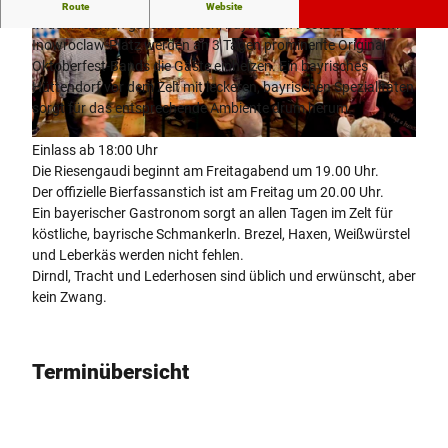
Endlich bekommt auch Bad Oeynhausen seine Wiesen
Route
Website
In dem feierlich geschmückten, bayrischen Festzelt auf dem
Inowroclaw-Platz werden an 3 Tagen prominente Original
© Staatsbad Bad Oeynhausen / P. Hübbe |
© Staatsbad Bad Oeynhausen / P. Hübbe |
CC-BY-NC-ND
CC-BY-NC-ND
Oktoberfest-Bands die Gäste einheizen. Ein bayrisches
Hüttendorf vor dem Zelt mit leckeren, bayrischen Spezialitäten
sorgt für das entsprechende Ambiente drum herum.
© Staatsbad Bad Oeynhausen / P. Hübbe |
CC-BY-NC-ND
Einlass ab 18:00 Uhr
Die Riesengaudi beginnt am Freitagabend um 19.00 Uhr.
Der offizielle Bierfassanstich ist am Freitag um 20.00 Uhr.
Ein bayerischer Gastronom sorgt an allen Tagen im Zelt für
köstliche, bayrische Schmankerln. Brezel, Haxen, Weißwürstel
und Leberkäs werden nicht fehlen.
Dirndl, Tracht und Lederhosen sind üblich und erwünscht, aber
kein Zwang.
Terminübersicht