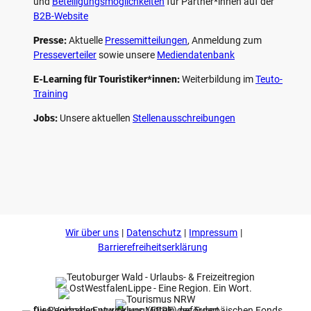
und
Beteiligungs­möglichkeiten
für Partner*innen auf der
B2B-Website
Presse:
Aktuelle
Pressemitteilungen
, Anmeldung zum
Presseverteiler
sowie unsere
Mediendatenbank
E-Learning für Touristiker*innen:
Weiterbildung im
Teuto-
Training
Jobs:
Unsere aktuellen
Stellenausschreibungen
F
P
Y
I
a
i
o
n
c
n
u
s
e
t
t
t
b
e
u
a
o
r
b
g
Wir über uns
Datenschutz
Impressum
o
e
e
r
k
s
a
Barrierefreiheitserklärung
t
m