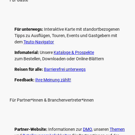
Für Gäste
Für unterwegs:
Interaktive Karte mit standort­bezogenen
Tipps zu Ausflügen, Touren, Events und Gastgebern mit
dem
Teuto-Navigator
Infomaterial:
Unsere
Kataloge & Prospekte
zum Bestellen, Downloaden oder Online-Blättern
Reisen für alle:
Barrierefrei unterwegs
Feedback:
Ihre Meinung zählt!
Für Partner*innen & Branchenvertreter*innen
Partner-Website:
Informationen zur
DMO
, unseren ­
Themen