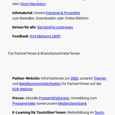
dem
Teuto-Navigator
Infomaterial:
Unsere
Kataloge & Prospekte
zum Bestellen, Downloaden oder Online-Blättern
Reisen für alle:
Barrierefrei unterwegs
Feedback:
Ihre Meinung zählt!
Für Partner*innen & Branchenvertreter*innen
Partner-Website:
Informationen zur
DMO
, unseren ­
Themen
und
Beteiligungs­möglichkeiten
für Partner*innen auf der
B2B-Website
Presse:
Aktuelle
Pressemitteilungen
, Anmeldung zum
Presseverteiler
sowie unsere
Mediendatenbank
E-Learning für Touristiker*innen:
Weiterbildung im
Teuto-