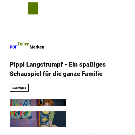
Z
u
T
Merkzettel
Suche
Menü
m
e
I
i
n
l
h
e
a
n
Teilen
PDF
Merken
l
t
Pippi Langstrumpf - Ein spaßiges
Schauspiel für die ganze Familie
Sonstiges
© Openwerkstatt am Rhein |
CC-BY-SA