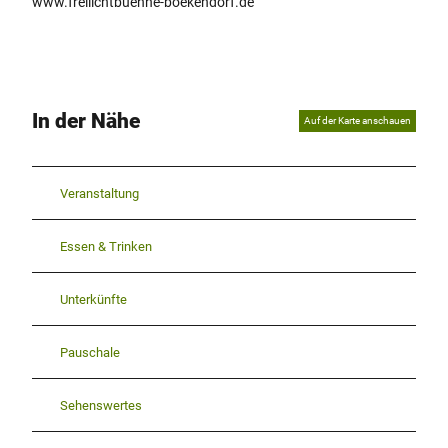
www.freilichtbuehne-boekendorf.de
s
t
ü
c
k
_
In der Nähe
Auf der Karte anschauen
0
0
2
Veranstaltung
.
j
p
Essen & Trinken
g
Unterkünfte
Pauschale
Sehenswertes