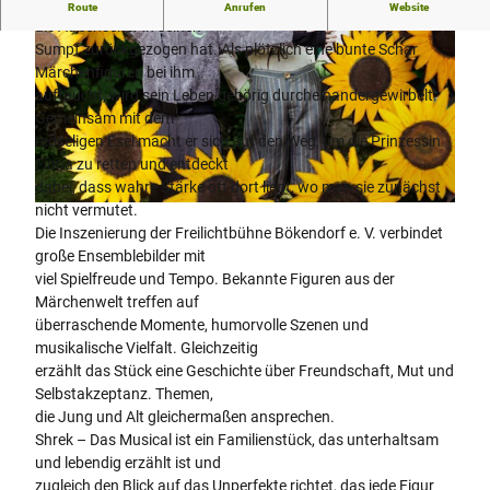
Im Mittelpunkt der Geschichte steht der Oger Shrek, der sich
Route
Anrufen
Website
als Außenseiter in seinen
Sumpf zurückgezogen hat. Als plötzlich eine bunte Schar
Märchenfiguren bei ihm
auftaucht, wird sein Leben gehörig durcheinandergewirbelt.
Gemeinsam mit dem
redseligen Esel macht er sich auf den Weg, um die Prinzessin
0
Fiona zu retten und entdeckt
4
dabei, dass wahre Stärke oft dort liegt, wo man sie zunächst
_
nicht vermutet.
© Freilichtbühne Bökendorf e. V. | Björn Leisten
2
Die Inszenierung der Freilichtbühne Bökendorf e. V. verbindet
0
große Ensemblebilder mit
2
viel Spielfreude und Tempo. Bekannte Figuren aus der
6
Märchenwelt treffen auf
_
überraschende Momente, humorvolle Szenen und
P
musikalische Vielfalt. Gleichzeitig
r
erzählt das Stück eine Geschichte über Freundschaft, Mut und
e
Selbstakzeptanz. Themen,
m
die Jung und Alt gleichermaßen ansprechen.
i
Shrek – Das Musical ist ein Familienstück, das unterhaltsam
e
und lebendig erzählt ist und
r
zugleich den Blick auf das Unperfekte richtet, das jede Figur