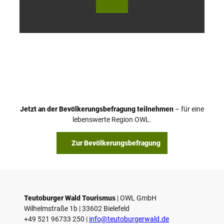
utob
utob
urger
urger
Wald
Wald
Touri
Touri
smus
smus
/ D. K
/ D. K
etz
etz
Jetzt an der Bevölkerungsbefragung teilnehmen
– für eine
lebenswerte Region OWL.
Zur Bevölkerungsbefragung
Teutoburger Wald Tourismus
| ­OWL GmbH
Wilhelmstraße 1b | ­33602 Bielefeld
+49 521 96733 250 |
­info@teutoburgerwald.de