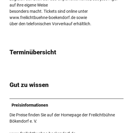
e
auf ihre eigene Weise
n
besonders macht. Tickets sind online unter
a
www.freilichtbuehne-boekendorf.de sowie
n
über den telefonischen Vorverkauf erhältlich.
k
ü
n
d
Terminübersicht
i
g
u
n
g
Gut zu wissen
F
a
m
i
Preisinformationen
l
Die Preise finden Sie auf der Homepage der Freilichtbühne
i
Bökendorf e. V.
e
n