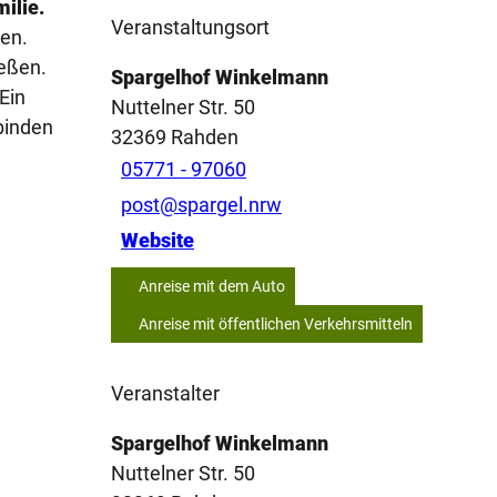
ilie.
Veranstaltungsort
gen.
eßen.
Spargelhof Winkelmann
Ein
Nuttelner Str. 50
binden
32369
Rahden
05771 - 97060
post@spargel.nrw
Website
Anreise mit dem Auto
Anreise mit öffentlichen Verkehrsmitteln
Veranstalter
Spargelhof Winkelmann
Nuttelner Str. 50