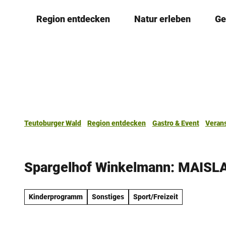
Z
Region entdecken
Natur erleben
Ge
u
m
I
n
h
a
l
t
Teutoburger Wald
Region entdecken
Gastro & Event
Veran
Spargelhof Winkelmann: MAISL
Kinderprogramm
Sonstiges
Sport/Freizeit