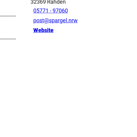
32369
Rahden
05771 - 97060
post@spargel.nrw
Website