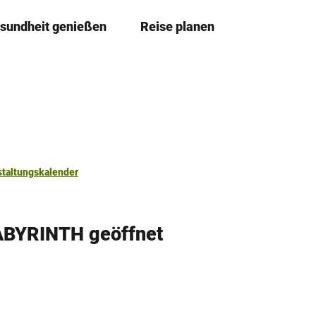
sundheit genießen
Reise planen
T
Merkzettel
Suche
e
i
l
e
n
staltungskalender
ABYRINTH geöffnet