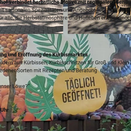
of verbindet herbstliche Motive mit regionalem Genus
it saisonalen Spezialitäten und Angebote für Familien 
für alle, die Herbstatmosphäre und Hofleben erleben möc
© Tourismusverband Sieben e. V.
llung und Eröffnung des Kürbismarktes
ldern aus Kürbissen, Kürbisschnitzen für Groß und Klein 
iedener Sorten mit Rezepten und Beratung
 unser Löwe?“
 Uhr