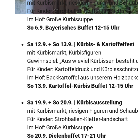
mit Kürbismarkt, riesigen Figuren und Schaub
Für Kinder: Strohballen-Kletter-landschaft
© Tourismusverband Sieben e. V.
Im Hof: Große Kürbissuppe
So 6.9. Bayerisches Buffet 12-15 Uhr
Sa 12.9. + So 13.9. | Kürbis- & Kartoffelfest
mit Kürbismarkt, Kürbisfiguren
Gewinnspiel: „Aus wieviel Kürbissen besteht 
Für Kinder: Kartoffeldruck und Kürbissschnitz
Im Hof: Backkartoffel aus unserem Holzback
So 13.9. Kartoffel-Kürbis Buffet 12-15 Uhr
Sa 19.9. + So 20.9. | Kürbisausstellung
mit Kürbismarkt, riesigen Figuren und Schaub
Für Kinder: Strohballen-Kletter-landschaft
Im Hof: Große Kürbissuppe
So 20.9. Dielenbuffet 17-21 Uhr