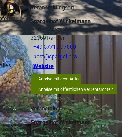
s.
Veranstaltungsort
machen
hten.
Spargelhof Winkelmann
Nuttelner Straße 50
32369
Rahden
+49 5771 / 97060
post@spargel.nrw
Alles
Website
Anreise mit dem Auto
Anreise mit öffentlichen Verkehrsmitteln
Veranstalter
Spargelhof Winkelmann
Nuttelner Str. 50