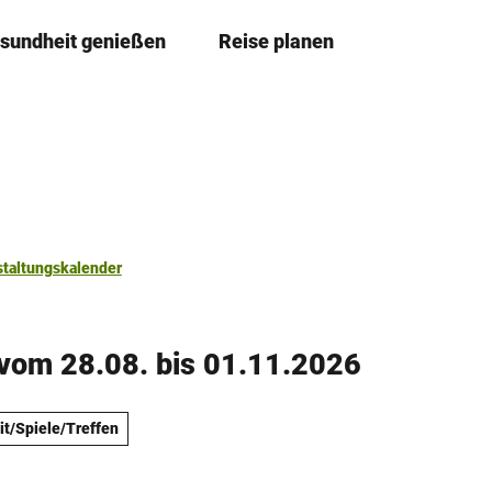
sundheit genießen
Reise planen
T
Merkzettel
Suche
e
i
l
e
n
staltungskalender
vom 28.08. bis 01.11.2026
it/Spiele/Treffen