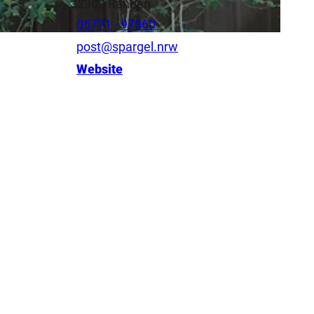
32369
Rahden
05771 - 97060
post@spargel.nrw
Website