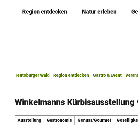
Z
Region entdecken
Natur erleben
Ge
u
m
I
n
h
a
l
t
Teutoburger Wald
Region entdecken
Gastro & Event
Veran
Winkelmanns Kürbisausstellung 
Ausstellung
Gastronomie
Genuss/Gourmet
Geselligke