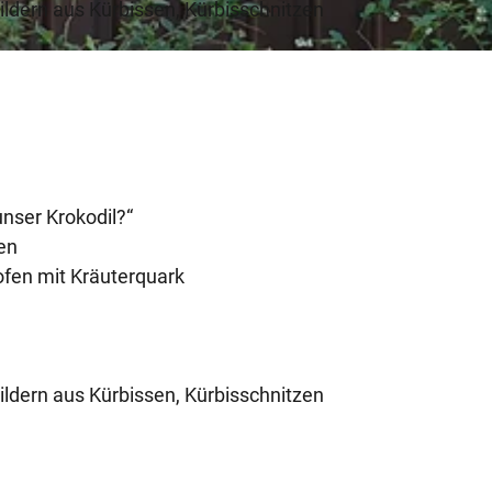
ildern aus Kürbissen, Kürbisschnitzen
unser Krokodil?“
en
ofen mit Kräuterquark
ildern aus Kürbissen, Kürbisschnitzen