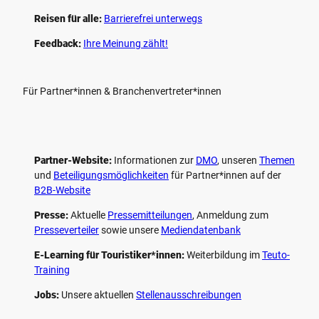
Reisen für alle:
Barrierefrei unterwegs
Feedback:
Ihre Meinung zählt!
Für Partner*innen & Branchenvertreter*innen
Partner-Website:
Informationen zur
DMO
, unseren ­
Themen
und
Beteiligungs­möglichkeiten
für Partner*innen auf der
B2B-Website
Presse:
Aktuelle
Pressemitteilungen
, Anmeldung zum
Presseverteiler
sowie unsere
Mediendatenbank
E-Learning für Touristiker*innen:
Weiterbildung im
Teuto-
Training
Jobs:
Unsere aktuellen
Stellenausschreibungen