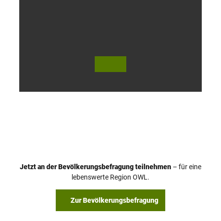
l
o
h
© Te
© Te
utob
utob
urger
urger
Wald
Wald
Touri
Touri
smus
smus
/ D. K
/ D. K
etz
etz
Jetzt an der Bevölkerungsbefragung teilnehmen
– für eine
lebenswerte Region OWL.
Zur Bevölkerungsbefragung