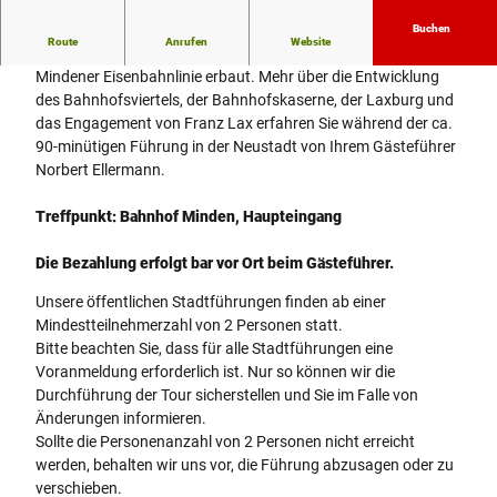
a
h
Buchen
Route
Anrufen
Website
n
Der Mindener Bahnhof wurde 1847 als Endpunkt der Köln-
h
Mindener Eisenbahnlinie erbaut. Mehr über die Entwicklung
o
des Bahnhofsviertels, der Bahnhofskaserne, der Laxburg und
f
das Engagement von Franz Lax erfahren Sie während der ca.
90-minütigen Führung in der Neustadt von Ihrem Gästeführer
Norbert Ellermann.
Treffpunkt: Bahnhof Minden, Haupteingang
Die Bezahlung erfolgt bar vor Ort beim Gästeführer.
Unsere öffentlichen Stadtführungen finden ab einer
Mindestteilnehmerzahl von 2 Personen statt.
Bitte beachten Sie, dass für alle Stadtführungen eine
Voranmeldung erforderlich ist. Nur so können wir die
Durchführung der Tour sicherstellen und Sie im Falle von
Änderungen informieren.
Sollte die Personenanzahl von 2 Personen nicht erreicht
werden, behalten wir uns vor, die Führung abzusagen oder zu
verschieben.