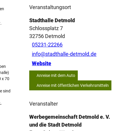
Veranstaltungsort
ten
Stadthalle Detmold
.
Schlossplatz 7
32756
Detmold
05231-22266
info@stadthalle-detmold.de
Website
oben
halle)
Anreise mit dem Auto
0 x 70
Anreise mit öffentlichen Verkehrsmitteln
e sind
Veranstalter
.
Werbegemeinschaft Detmold e. V.
und die Stadt Detmold