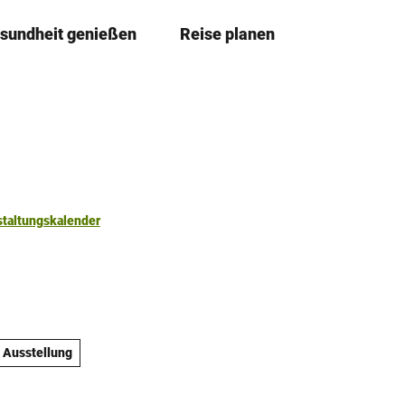
sundheit genießen
Reise planen
T
Merkzettel
Suche
e
i
l
e
n
staltungskalender
Ausstellung