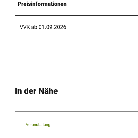
Preisinformationen
-
t
r
VVK ab 01.09.2026
a
n
s
p
a
r
e
In der Nähe
n
t
_
f
a
Veranstaltung
r