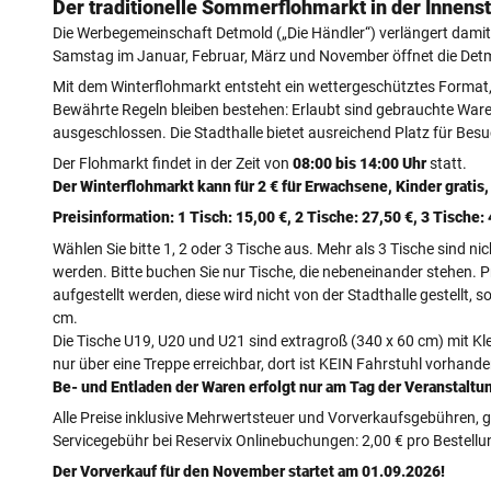
Der traditionelle Sommerflohmarkt in der Innens
d
Die Werbegemeinschaft Detmold („Die Händler“) verlängert damit d
_
Samstag im Januar, Februar, März und November öffnet die Detmo
c
Mit dem Winterflohmarkt entsteht ein wettergeschütztes Format
Bewährte Regeln bleiben bestehen: Erlaubt sind gebrauchte Wa
r
ausgeschlossen. Die Stadthalle bietet ausreichend Platz für Bes
o
Der Flohmarkt findet in der Zeit von
08:00 bis 14:00 Uhr
statt.
p
Der Winterflohmarkt kann für 2 € für Erwachsene, Kinder gratis
m
Preisinformation: 1 Tisch: 15,00 €, 2 Tische: 27,50 €, 3 Tische
i
Wählen Sie bitte 1, 2 oder 3 Tische aus. Mehr als 3 Tische sind 
d
werden. Bitte buchen Sie nur Tische, die nebeneinander stehen. Pr
d
aufgestellt werden, diese wird nicht von der Stadthalle gestellt,
cm.
l
Die Tische U19, U20 und U21 sind extragroß (340 x 60 cm) mit Kle
e
nur über eine Treppe erreichbar, dort ist KEIN Fahrstuhl vorhande
_
Be- und Entladen der Waren erfolgt nur am Tag der Veranstaltun
L
Alle Preise inklusive Mehrwertsteuer und Vorverkaufsgebühren, g
o
Servicegebühr bei Reservix Onlinebuchungen: 2,00 € pro Bestellung
g
Der Vorverkauf für den November startet am 01.09.2026!