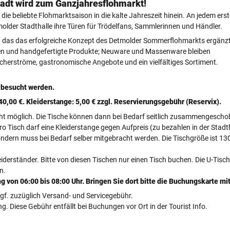
tadt wird zum Ganzjahresflohmarkt!
ie beliebte Flohmarktsaison in die kalte Jahreszeit hinein. An jedem ers
lder Stadthalle ihre Türen für Trödelfans, Sammlerinnen und Händler.
, das das erfolgreiche Konzept des Detmolder Sommerflohmarkts ergänzt
ren und handgefertigte Produkte; Neuware und Massenware bleiben
ucherströme, gastronomische Angebote und ein vielfältiges Sortiment.
, besucht werden.
: 40,00 €. Kleiderstange: 5,00 € zzgl. Reservierungsgebühr (Reservix).
nicht möglich. Die Tische können dann bei Bedarf seitlich zusammengesch
o Tisch darf eine Kleiderstange gegen Aufpreis (zu bezahlen in der Stadt
 sondern muss bei Bedarf selber mitgebracht werden. Die Tischgröße ist 13
iderständer. Bitte von diesen Tischen nur einen Tisch buchen. Die U-Tisch
n.
g von 06:00 bis 08:00 Uhr. Bringen Sie dort bitte die Buchungskarte mit
gf. zuzüglich Versand- und Servicegebühr.
. Diese Gebühr entfällt bei Buchungen vor Ort in der Tourist Info.