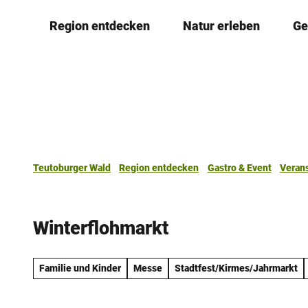
Z
Region entdecken
Natur erleben
Ge
u
m
I
n
h
a
l
t
Teutoburger Wald
Region entdecken
Gastro & Event
Veran
Winterflohmarkt
Familie und Kinder
Messe
Stadtfest/Kirmes/Jahrmarkt