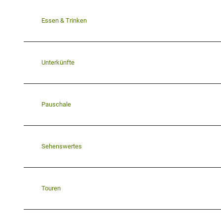
b
i
Essen & Trinken
g
.
p
Unterkünfte
n
g
Pauschale
Sehenswertes
Touren