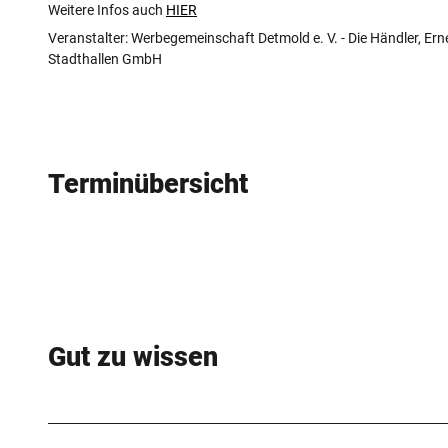
o
Weitere Infos auch
HIER
_
Veranstalter: Werbegemeinschaft Detmold e. V. - Die Händler, E
Stadthallen GmbH
W
i
n
t
e
Terminübersicht
r
f
l
o
h
m
Gut zu wissen
a
r
k
t