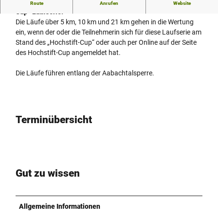
Diese Veranstaltung gehört mit allen Läufen zur „Hochstift-
Route
Anrufen
Website
Cup“ Laufserie.
Die Läufe über 5 km, 10 km und 21 km gehen in die Wertung
ein, wenn der oder die Teilnehmerin sich für diese Laufserie am
Stand des „Hochstift-Cup“ oder auch per Online auf der Seite
des Hochstift-Cup angemeldet hat.
Die Läufe führen entlang der Aabachtalsperre.
Terminübersicht
Gut zu wissen
Allgemeine Informationen