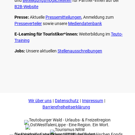
und
Beteiligungs­möglichkeiten
für Partner*innen auf der
B2B-Website
Presse:
Aktuelle
Pressemitteilungen
, Anmeldung zum
Presseverteiler
sowie unsere
Mediendatenbank
E-Learning für Touristiker*innen:
Weiterbildung im
Teuto-
Training
Jobs:
Unsere aktuellen
Stellenausschreibungen
F
P
Y
I
a
i
o
n
c
n
u
s
e
t
t
t
b
e
u
a
o
r
b
g
Wir über uns
Datenschutz
Impressum
o
e
e
r
k
s
a
Barrierefreiheitserklärung
t
m