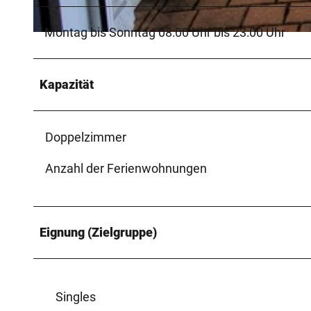
Montag bis Sonntag 08:00 Uhr bis 23:00 Uhr
© Teutoburger Wald, Ruprecht |
CC-BY-SA
Kapazität
Doppelzimmer
Anzahl der Ferienwohnungen
Eignung (Zielgruppe)
Singles