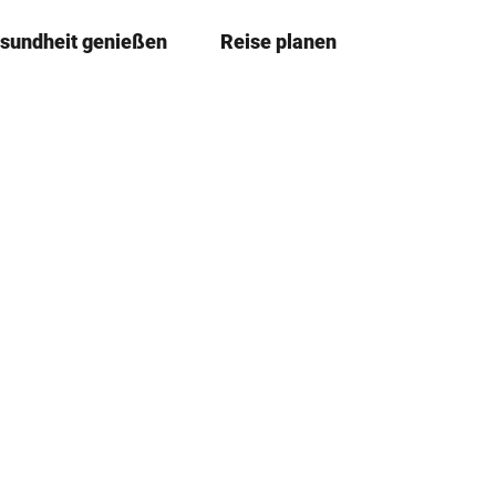
sundheit genießen
Reise planen
T
Leichte
Me
Sprache
e
i
l
e
n