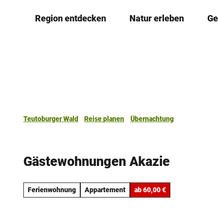
Z
Region entdecken
Natur erleben
Ge
u
m
I
n
h
a
l
t
Teutoburger Wald
Reise planen
Übernachtung
Gästewohnungen Akazie
Ferienwohnung
Appartement
ab 60,00 €