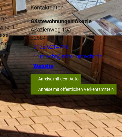
Kontaktdaten
m²
mmer
Gästewohnungen Akazie
 einem
Akazienweg 15a
iese
32584
Löhne
on der
0172 5214710
15A),
r.ruprecht@mbe-ruprecht.de
Website
Anreise mit dem Auto
Anreise mit öffentlichen Verkehrsmitteln