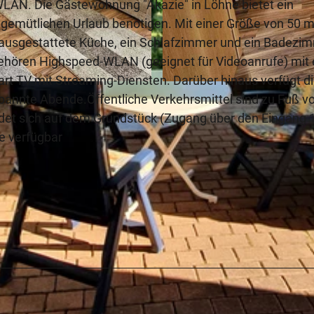
WLAN. Die Gästewohnung "Akazie" in Löhne bietet ein
nen gemütlichen Urlaub benötigen. Mit einer Größe von 50 
 ausgestattete Küche, ein Schlafzimmer und ein Badezi
 gehören Highspeed-WLAN (geeignet für Videoanrufe) mit
art TV mit Streaming-Diensten. Darüber hinaus verfügt d
© Teutoburger Wald, Ruprecht |
CC-BY-SA
pannte Abende.Öffentliche Verkehrsmittel sind zu Fuß v
ndet sich auf dem Grundstück (Zugang über den Eingang 
e verfügbar