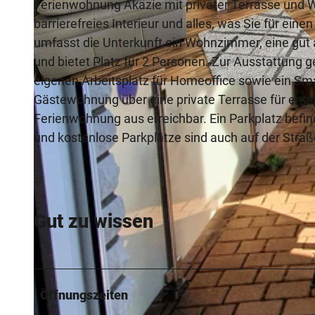
Ferienwohnung Akazie mit privater Terrasse und 
barrierefreies Interieur und alles, was Sie für ei
umfasst die Unterkunft ein Wohnzimmer, eine gut
und bietet Platz für 2 Personen. Zur Ausstattung
eigenen Arbeitsplatz für Homeoffice sowie ein Sm
© Teutoburger Wald, Ruprecht |
CC-BY-SA
Gästewohnung über eine private Terrasse für ents
Ferienwohnung aus erreichbar. Ein Parkplatz befi
und kostenlose Parkplätze sind auch auf der Straß
Gut zu wissen
Öffnungszeiten