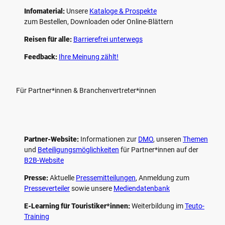
Infomaterial:
Unsere
Kataloge & Prospekte
zum Bestellen, Downloaden oder Online-Blättern
Reisen für alle:
Barrierefrei unterwegs
Feedback:
Ihre Meinung zählt!
Für Partner*innen & Branchenvertreter*innen
Partner-Website:
Informationen zur
DMO
, unseren ­
Themen
und
Beteiligungs­möglichkeiten
für Partner*innen auf der
B2B-Website
Presse:
Aktuelle
Pressemitteilungen
, Anmeldung zum
Presseverteiler
sowie unsere
Mediendatenbank
E-Learning für Touristiker*innen:
Weiterbildung im
Teuto-
Training