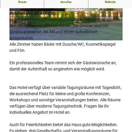
Ein ganz besonderes Ambiente mit frischen Farbakzenten
Route
Anrufen
Website
erwartet die Gäste im Hotel Vivendi und seinem
Hotelrestaurant AUREUS.
©
CC-BY-SA
©
CC-BY-SA
In den modern und individuell gestaltete Hotelzimmer können
sich die Gäste wie zuhause fühlen. Die Zimmer sind mit
Direktwahltelefon, WLAN und einem Schreibtisch
ausgestattet.
©
CC-BY-SA
Alle Zimmer haben Bäder mit Dusche/WC, Kosmetikspiegel
und Fön.
Ein professionelles Team nimmt sich der Gästewünsche an,
damit der Aufenthalt so angenehm wie möglich wird.
Das Hotel verfügt über variable Tagungsräume mit Tageslicht,
die ausreichend Platz für kleine und große Konferenzen,
Workshops und sonstige Veranstaltungen bieten. Alle Räume
verfügen über moderne Tagungstechnik. Fragen Sie Ihr
individuelles Angebot im Hotel an.
Auch für Feierlichkeiten bietet das Haus gute Möglichkeiten.
Es stehen drei Gesellschafts- und Veranstaltungsräume für