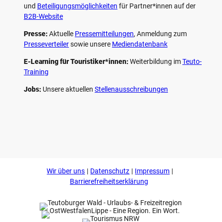
und
Beteiligungs­möglichkeiten
für Partner*innen auf der
B2B-Website
Presse:
Aktuelle
Pressemitteilungen
, Anmeldung zum
Presseverteiler
sowie unsere
Mediendatenbank
E-Learning für Touristiker*innen:
Weiterbildung im
Teuto-
Training
Jobs:
Unsere aktuellen
Stellenausschreibungen
F
P
Y
I
a
i
o
n
c
n
u
s
e
t
t
t
b
e
u
a
o
r
b
g
Wir über uns
Datenschutz
Impressum
o
e
e
r
k
s
a
Barrierefreiheitserklärung
t
m