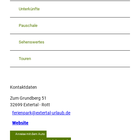
i
Unterkünfte
l
d
.
Pauschale
j
p
Sehenswertes
g
Touren
Kontaktdaten
Zum Grundberg 51
32699
Extertal
- Rott
ferienpark@extertal-urlaub.de
Website
Anreise mit dem Auto