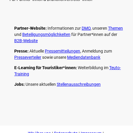
Partner-Website:
Informationen zur
DMO
, unseren ­
Themen
und
Beteiligungs­möglichkeiten
für Partner*innen auf der
B2B-Website
Presse:
Aktuelle
Pressemitteilungen
, Anmeldung zum
Presseverteiler
sowie unsere
Mediendatenbank
E-Learning für Touristiker*innen:
Weiterbildung im
Teuto-
Training
Jobs:
Unsere aktuellen
Stellenausschreibungen
F
P
Y
I
a
i
o
n
c
n
u
s
e
t
t
t
b
e
u
a
o
r
b
g