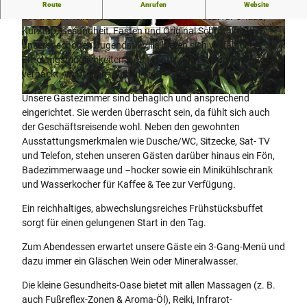
Die Kurvilla Pauline ist ein familiär geführtes Haus im Herzen
Route
Anrufen
Website
des traditionellen Kurortes Bad Salzuflen. Ideal für Urlaub,
Kurztrip, Gesundheit, Fasten und Original Schrothkur. In
© Kurvilla Fürstin Pauline
© Kurvilla Fürstin Pauline
unserer schönen Jugendstil-Villa bieten sich vielfältige
Erholungsmöglichkeiten, auch in attraktive Arrangements
verpackt. Wir freuen uns auf Sie!
Unsere Gästezimmer sind behaglich und ansprechend
© Kurvilla Fürstin Pauline
eingerichtet. Sie werden überrascht sein, da fühlt sich auch
der Geschäftsreisende wohl. Neben den gewohnten
Ausstattungsmerkmalen wie Dusche/WC, Sitzecke, Sat- TV
und Telefon, stehen unseren Gästen darüber hinaus ein Fön,
Badezimmerwaage und –hocker sowie ein Minikühlschrank
und Wasserkocher für Kaffee & Tee zur Verfügung.
Ein reichhaltiges, abwechslungsreiches Frühstücksbuffet
sorgt für einen gelungenen Start in den Tag.
Zum Abendessen erwartet unsere Gäste ein 3-Gang-Menü und
dazu immer ein Gläschen Wein oder Mineralwasser.
Die kleine Gesundheits-Oase bietet mit allen Massagen (z. B.
auch Fußreflex-Zonen & Aroma-Öl), Reiki, Infrarot-