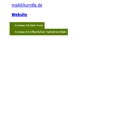
mail@kurvilla.de
Website
Anreise mit dem Auto
Anreise mit öffentlichen Verkehrsmitteln
Tipp