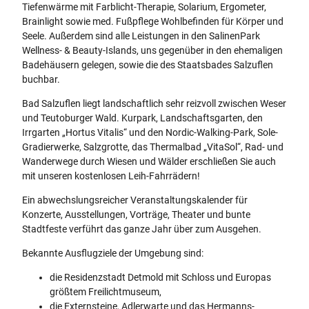
Tiefenwärme mit Farblicht-Therapie, Solarium, Ergometer,
Brainlight sowie med. Fußpflege Wohlbefinden für Körper und
Seele. Außerdem sind alle Leistungen in den SalinenPark
Wellness- & Beauty-Islands, uns gegenüber in den ehemaligen
Badehäusern gelegen, sowie die des Staatsbades Salzuflen
buchbar.
Bad Salzuflen liegt landschaftlich sehr reizvoll zwischen Weser
und Teutoburger Wald. Kurpark, Landschaftsgarten, den
Irrgarten „Hortus Vitalis“ und den Nordic-Walking-Park, Sole-
Gradierwerke, Salzgrotte, das Thermalbad „VitaSol“, Rad- und
Wanderwege durch Wiesen und Wälder erschließen Sie auch
mit unseren kostenlosen Leih-Fahrrädern!
Ein abwechslungsreicher Veranstaltungskalender für
Konzerte, Ausstellungen, Vorträge, Theater und bunte
Stadtfeste verführt das ganze Jahr über zum Ausgehen.
Bekannte Ausflugziele der Umgebung sind:
die Residenzstadt Detmold mit Schloss und Europas
größtem Freilichtmuseum,
die Externsteine, Adlerwarte und das Hermanns-