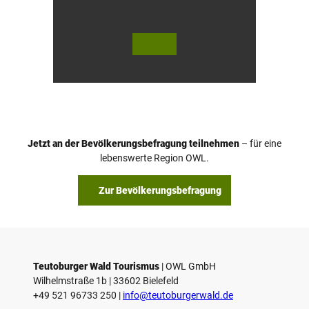
© Te
© Te
utob
utob
urger
urger
Wald
Wald
Touri
/ Stad
smus
t Höx
/ M. R
ter, D.
anft
Ketz
Jetzt an der Bevölkerungsbefragung teilnehmen
– für eine
lebenswerte Region OWL.
Zur Bevölkerungsbefragung
Teutoburger Wald Tourismus
| ­OWL GmbH
Wilhelmstraße 1b | ­33602 Bielefeld
+49 521 96733 250 |
­info@teutoburgerwald.de