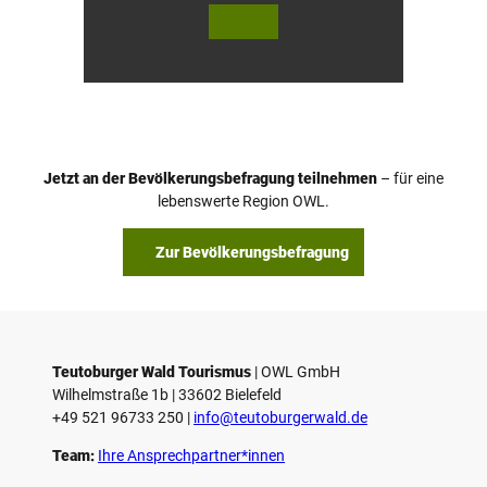
© Te
© Te
utob
utob
urger
urger
Wald
Wald
Touri
/ Stad
smus
t Höx
/ M. R
ter, D.
anft
Ketz
Jetzt an der Bevölkerungsbefragung teilnehmen
– für eine
lebenswerte Region OWL.
Zur Bevölkerungsbefragung
Teutoburger Wald Tourismus
| ­OWL GmbH
Wilhelmstraße 1b | ­33602 Bielefeld
+49 521 96733 250 |
­info@teutoburgerwald.de
Team:
Ihre Ansprechpartner*innen