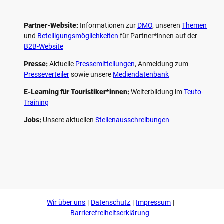
Partner-Website:
Informationen zur
DMO
, unseren ­
Themen
und
Beteiligungs­möglichkeiten
für Partner*innen auf der
B2B-Website
Presse:
Aktuelle
Pressemitteilungen
, Anmeldung zum
Presseverteiler
sowie unsere
Mediendatenbank
E-Learning für Touristiker*innen:
Weiterbildung im
Teuto-
Training
Jobs:
Unsere aktuellen
Stellenausschreibungen
F
P
Y
I
a
i
o
n
c
n
u
s
e
t
t
t
b
e
u
a
o
r
b
g
Wir über uns
Datenschutz
Impressum
o
e
e
r
k
s
a
Barrierefreiheitserklärung
t
m