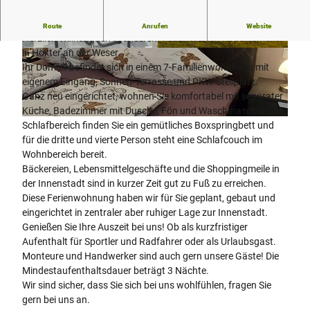
Modernes kleines Appartement in Höxter an der Weser
Route
Anrufen
Website
Herzlich Willkommen in unserem neuen kleinen Appartement
in Höxter an der Weser.
© Moderne Ferienwohnung in Höxter |
© Moderne Ferienwohnung in Höxter |
CC-BY-SA
CC-BY-SA
Ihr Domizil befindet sich in einem 7-Familienwohnhaus mit
eigenem Eingang, Sonnen-Terrasse und PKW-Stellplatz.
Ganz neu eingerichtet, wohnen Sie komfortabel mit separater
Küche, Badezimmer mit Dusche, Fön und Waschmaschine, im
© Moderne Ferienwohnung in Höxter |
CC-BY-SA
Schlafbereich finden Sie ein gemütliches Boxspringbett und
für die dritte und vierte Person steht eine Schlafcouch im
Wohnbereich bereit.
Bäckereien, Lebensmittelgeschäfte und die Shoppingmeile in
der Innenstadt sind in kurzer Zeit gut zu Fuß zu erreichen.
Diese Ferienwohnung haben wir für Sie geplant, gebaut und
eingerichtet in zentraler aber ruhiger Lage zur Innenstadt.
Genießen Sie Ihre Auszeit bei uns! Ob als kurzfristiger
Aufenthalt für Sportler und Radfahrer oder als Urlaubsgast.
Monteure und Handwerker sind auch gern unsere Gäste! Die
Mindestaufenthaltsdauer beträgt 3 Nächte.
Wir sind sicher, dass Sie sich bei uns wohlfühlen, fragen Sie
gern bei uns an.