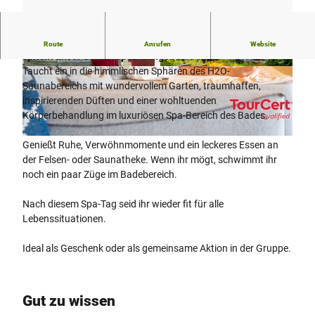
Rundum wohlfühlen, Körper und Geist verwöhnen, das ver-
Route
Anrufen
Website
spricht unser Sauna-Spezialangebot
Taucht ein in die himmlischen Sphären des H2O-
© Stadtwerke Herford GmbH, D. Ketz |
© Stadtwerke Herford GmbH, D. Ketz |
CC-BY-SA
CC-BY-SA
Saunabereichs mit wundervollem Garten, traumhaften,
inspirierenden Düften und einer wohltuenden
Körperbehandlung im luxuriösen Spa-Bereich des Bades.
© Freizeiteinrichtungen Stadtwerke Herford GmbH - D.Ketz |
CC-BY-SA
Genießt Ruhe, Verwöhnmomente und ein leckeres Essen an
der Felsen- oder Saunatheke. Wenn ihr mögt, schwimmt ihr
noch ein paar Züge im Badebereich.
Nach diesem Spa-Tag seid ihr wieder fit für alle
Lebenssituationen.
Ideal als Geschenk oder als gemeinsame Aktion in der Gruppe.
Gut zu wissen