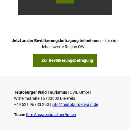
Wald
Wald
/ Hor
Touri
n-Ba
smus,
d Mei
D. Ke
nber
tz
g, D.
Ketz
Jetzt an der Bevölkerungsbefragung teilnehmen
– für eine
lebenswerte Region OWL.
Zur Bevölkerungsbefragung
Teutoburger Wald Tourismus
| ­OWL GmbH
Wilhelmstraße 1b | ­33602 Bielefeld
+49 521 96733 250 |
­info@teutoburgerwald.de
Team:
Ihre Ansprechpartner*innen