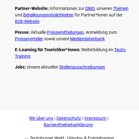
Partner-Website:
Informationen zur
DMO
, unseren ­
Themen
und
Beteiligungs­möglichkeiten
für Partner*innen auf der
B2B-Website
Presse:
Aktuelle
Pressemitteilungen
, Anmeldung zum
Presseverteiler
sowie unsere
Mediendatenbank
E-Learning für Touristiker*innen:
Weiterbildung im
Teuto-
Training
Jobs:
Unsere aktuellen
Stellenausschreibungen
F
P
Y
I
a
i
o
n
c
n
u
s
e
t
t
t
b
e
u
a
o
r
b
g
Wir über uns
Datenschutz
Impressum
o
e
e
r
k
s
a
Barrierefreiheitserklärung
t
m